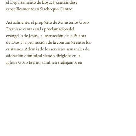
el Departamento de Boyacá, centrándose
específicamente en Siachoque-Centro.
Actualmente, el propósito de Ministerios Gozo
Eterno se centra en la proclamación del
evangelio de Jesús, la instrucción de la Palabra
de Dios y la promoción de la comunión entre los
cristianos. Además de los servicios semanales de
adoración dominical siendo dirigidos en la
Iglesia Gozo Eterno, también trabajamos en
otros ministerios, los cuales incluyen: el
evangelismo, la consejería, el discipulado, el
entrenamiento pastoral y la educación teológica.
En adición a los ministerios que involucran el
crecimiento espiritual, también promovemos un
programa de becas el cual provee apoyo
financiero a fieles adolescentes, adultos jóvenes
de la iglesia y a potenciales líderes pastorales
quienes buscan compartir el evangelio de Cristo
en el futuro.