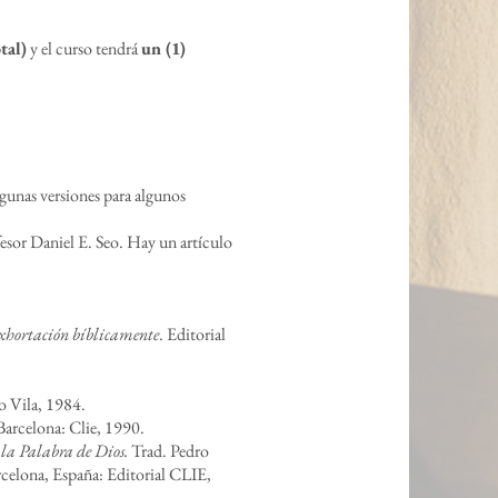
o
tal)
y el curso te
ndrá
un (1)
lgunas versiones para algunos
esor Daniel E. Seo. Hay un artículo
exhortación bíblicamente
. Editorial
eo Vila, 1984.
 Barcelona: Clie, 1990.
la Palabra de Dios.
Trad. Pedro
elona, España: Editorial CLIE,