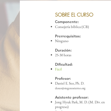
SOBRE EL CURSO
Componente:
Consejería bíblica (CB)
Prerrequisitos:
Ninguno
Duración:
25-3
0 horas
Dificultad:
Fác
il
Profesor:
Daniel E. Seo, Ph. D.
deseo@stegozoeterno.org
Asistente profesor:
Jong Hyuk Park, M. D. (M. Div. en
progreso)