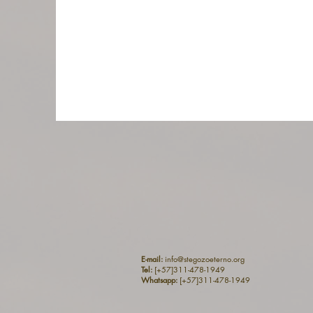
E-mail:
info@stegozoeterno.org
Tel:
[+57]311-478-1949
Whatsapp:
[+57]311-478-1949