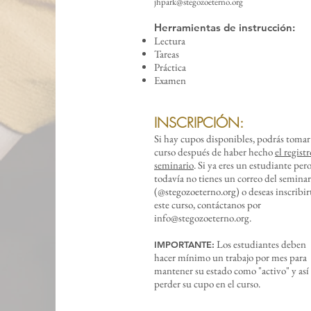
jhpark@stegozoeterno.org
Herramientas de instrucción:
Lectura
Tareas
Práctica
Examen
INSCRIPCIÓN:
Si hay cupos disponibles, podrás tomar
curso después de haber hecho
el registr
seminario
.
Si ya eres un estudiante per
todavía no tienes un correo del seminar
(@stegozoeterno.org) o deseas inscribir
este curso, contáctanos por
info@stegozoeterno.org
.
Los estudiantes deben
IMPORTANTE:
hacer mínimo un trabajo por mes para
mantener su estado como "activo" y así
perder su cupo en el curso.