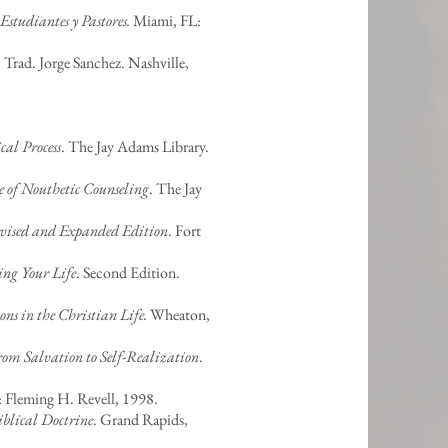
studiantes y Pastores.
Miami, FL:
. Trad. Jorge Sanchez. Nashville,
cal Process
. The Jay Adams Library.
e of Nouthetic Counseling
. The Jay
evised and Expanded Edition
. Fort
ing Your Life
. Second Edition.
ns in the Christian Life.
Wheaton,
rom Salvation to Self-Realization
.
 Fleming H. Revell, 1998.
iblical Doctrine
. Grand Rapids,