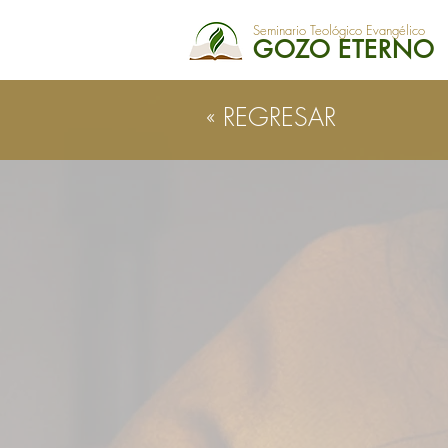
Seminario Teológico Evangélico
GOZO ETERNO
« REGRESAR
FUNDAME