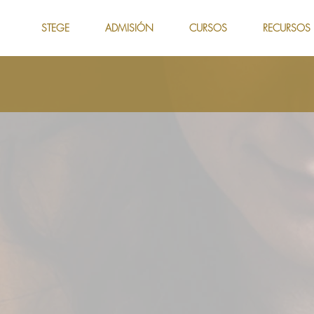
STEGE
ADMISIÓN
CURSOS
RECURSOS
CB101
NTOS DE LA CON
SEJERÍ