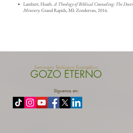
Lambert, Heath.
A Theology of Biblical Counseling: The Doct
Ministry.
Grand Rapids, MI: Zondervan, 2016.
Seminario Teológico Evangélico
GOZO ETERNO
Síguenos en: