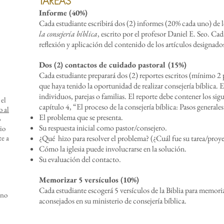
TAREAS
Informe (40%)
Cada estudiante escribirá dos (2) informes (20% cada uno) de lo
la consejería bíblica
, escrito por el profesor Daniel E. Seo. C
reflexión y aplicación del contenido de los artículos designado
Dos (2) contactos de cuidado pastoral (15%)
Cada estudiante preparará dos (2) reportes escritos (mínimo 2 
que haya tenido la oportunidad de realizar consejería bíblica. 
individuos, parejas o familias. El reporte debe contener los sig
 el
capítulo 4, “El proceso de la consejería bíblica: Pasos generales
o al
El problema que se presenta.
o
Su respuesta inicial como pastor/consejero.
io
te a
¿Qué hizo para resolver el problema? (¿Cuál fue su tarea/proye
Cómo la iglesia puede involucrarse en la solución.
Su evaluación del contacto.
Memorizar 5 versículos (10%)
Cada estudiante escogerá 5 versículos de la Biblia para memoriz
 no
aconsejados en su ministerio de consejería bíblica.