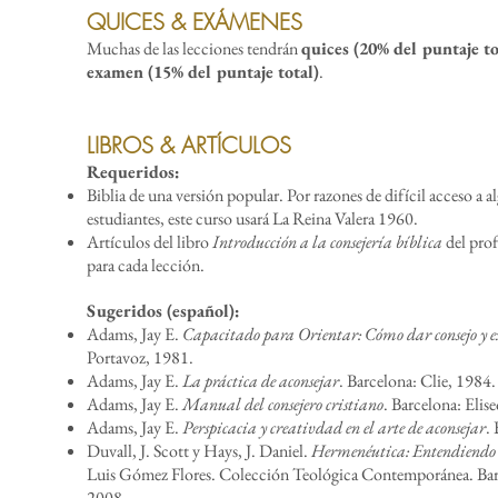
QUICES & EXÁMENES
Muchas de las lecciones tendrán
quices (20% del puntaje t
examen (15% del puntaje total)
.
LIBROS & ARTÍCULOS
Requeridos:
Biblia de una versión popular. Por razones de difícil acceso a a
estudiantes, este curso usará La Reina Valera 1960.
Artículos del libro
Introducción a la consejería bíblica
del prof
para cada lección.
Sugeridos (español):
Adams, Jay E.
Capacitado para Orientar: Cómo dar consejo y 
Portavoz, 1981.
Adams, Jay E.
La práctica de aconsejar
. Barcelona: Clie, 1984.
Adams, Jay E.
Manual del consejero cristiano
. Barcelona: Elis
Adams, Jay E.
Perspicacia y creativdad en el arte de aconsejar
.
Duvall, J. Scott y Hays, J. Daniel.
Hermenéutica: Entendiendo 
Luis Gómez Flores. Colección Teológica Contemporánea. Barc
2008.