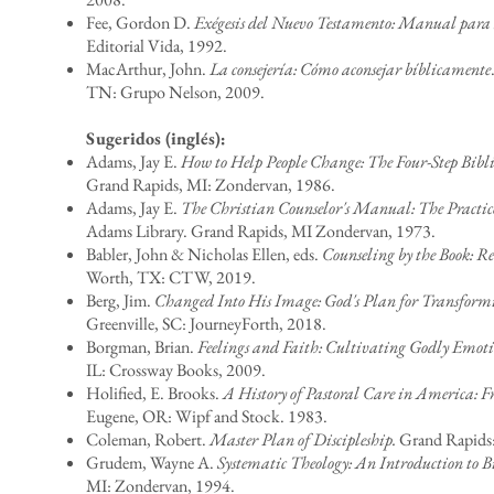
Fee, Gordon D.
Exégesis del Nuevo Testamento: Manual para E
Editorial Vida, 1992.
MacArthur, John.
La consejería: Cómo aconsejar bíblicamente
TN: Grupo Nelson, 2009.
Sugeridos (inglés):
Adams, Jay E.
How to Help People Change: The Four-Step Bibli
Grand Rapids, MI: Zondervan, 1986.
Adams, Jay E.
The Christian Counselor's Manual: The Practic
Adams Library. Grand Rapids, MI Zondervan, 1973.
Babler, John & Nicholas Ellen, eds.
Counseling by the Book: R
Worth, TX: CTW, 2019.
Berg, Jim.
Changed Into His Image: God's Plan for Transform
Greenville, SC: JourneyForth, 2018.
Borgman, Brian.
Feelings and Faith: Cultivating Godly Emotio
IL: Crossway Books, 2009.
Holified, E. Brooks.
A History of Pastoral Care in America: F
Eugene, OR: Wipf and Stock. 1983.
Coleman, Robert.
Master Plan of Discipleship.
Grand Rapids:
Grudem, Wayne A.
Systematic Theology: An Introduction to B
MI: Zondervan, 1994.