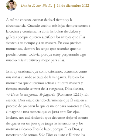
Daniel E. Seo, Ph. D.
| 14 de diciembre
2022
A mí me encanta cocinar dado el tiempo y la
circunstancia. Cuando cocino, mis hijas siempre corren a
la cocina y comienzan a abrir las bolsas de dulces y
galletas porque quieren satisfacer los antojos que ellas
sienten a su tiempo y a su manera. En esos precisos
momentos, siempre les tengo que recordar que no
pueden comer todavía, porque estoy preparando algo
mucho más nutritivo y mejor para ellas.
Es muy ocasional que como cristianos, actuemos como
mis niñas cuando se trata de la venganza. Pero en los
momentos que queremos actuar a nuestra manera y
tiempo cuando se trata de la venganza, Dios declara,
«Mía es la venganza, Yo pagaré»
(Romanos 12:19). En
esencia, Dios está diciendo claramente que Él está en el
proceso de preparar lo que es mejor para nosotros y ellos,
al pagar de una manera que es justa ante Sus ojos.
Incluso, nos está diciendo que debemos dejar el asiento
de querer ser un juez que juzga las intenciones y los
motivos así como Dios lo hace, porque Él es Dios, y
nosotros no lo somos. Solo Dios es justo y Él tiene los