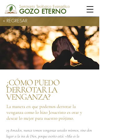
Seminario Teológico Evangélico
GOZO ETERNO
« REGRESAR
¿CÓMO PUEDO
DERROTAR LA
VENGANZA?
La manera en que podemos derrotar la
venganza como lo hizo Jesucristo es orar y
desear lo mejor para nuestro prójimo.
19 Amados, nunca tomen venganza ustedes mismos, sino den
lugar a la ira de Dios, porque escrito está: «Mía es la