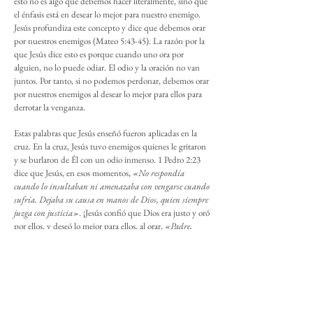
esto no es algo que debemos hacer literalmente, sino que
el énfasis está en desear lo mejor para nuestro enemigo.
Jesús profundiza este concepto y dice que debemos orar
por nuestros enemigos (Mateo 5:43-45). La razón por la
que Jesús dice esto es porque cuando uno ora por
alguien, no lo puede odiar. El odio y la oración no van
juntos. Por tanto, si no podemos perdonar, debemos orar
por nuestros enemigos al desear lo mejor para ellos para
derrotar la venganza.
Estas palabras que Jesús enseñó fueron aplicadas en la
cruz. En la cruz, Jesús tuvo enemigos quienes le gritaron
y se burlaron de Él con un odio inmenso. 1 Pedro 2:23
dice que Jesús, en esos momentos,
«No respondía
cuando lo insultaban ni amenazaba con vengarse cuando
sufría. Dejaba su causa en manos de Dios, quien siempre
juzga con justicia»
. ¡Jesús confió que Dios era justo y oró
por ellos, y deseó lo mejor para ellos, al orar,
«Padre,
perdónalos, porque no saben lo que hacen»
(Lucas
23:34)!
La belleza de estas palabras es que no fueron solo hacia
los enemigos de la cruz de aquel tiempo, sino para todos
en este mundo, incluyendo a todos nosotros. La verdad