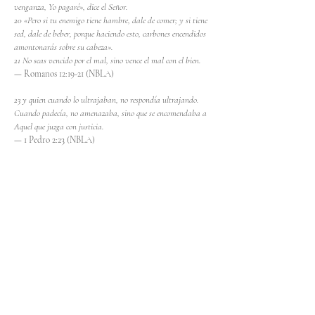
venganza, Yo pagaré», dice el Señor.
20 «Pero si tu enemigo tiene hambre, dale de comer; y si tiene
sed, dale de beber, porque haciendo esto, carbones encendidos
amontonarás sobre su cabeza».
21 No seas vencido por el mal, sino vence el mal con el bien.
— Romanos 12:19-21 (NBLA)
23 y quien cuando lo ultrajaban, no respondía ultrajando.
Cuando padecía, no amenazaba, sino que se encomendaba a
Aquel que juzga con justicia.
— 1 Pedro 2:23 (NBLA)