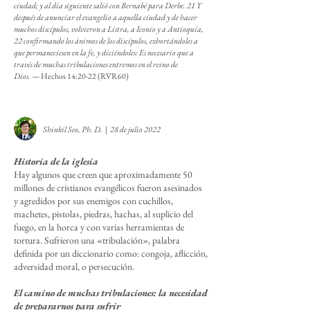
ciudad; y al día siguiente salió con Bernabé para Derbe. 21 Y
después de anunciar el evangelio a aquella ciudad y de hacer
muchos discípulos, volvieron a Listra, a Iconio y a Antioquía,
22 confirmando los ánimos de los discípulos, exhortándoles a
que permaneciesen en la fe, y diciéndoles: Es necesario que a
través de muchas tribulaciones entremos en el reino de
Dios.
— Hechos 14:20-22 (RVR60)
Shinkil Seo, Ph. D.
|
28 de julio 2022
Historia de la iglesia
Hay algunos que creen que aproximadamente 50
millones de cristianos evangélicos fueron asesinados
y agredidos por sus enemigos con cuchillos,
machetes, pistolas, piedras, hachas, al suplicio del
fuego, en la horca y con varias herramientas de
tortura. Sufrieron una «tribulación», palabra
definida por un diccionario como: congoja, aflicción,
adversidad moral, o persecución.
El camino de muchas tribulaciones: la necesidad
de prepararnos para sufrir