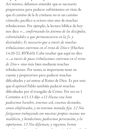
Así mismo, debemos entender que es necesario
prepararnos para padecer sufrimientos en vista de
que el camino de la fe cristiana no es un camino
cómodo, pacífico u ocioso sino uno de muchas
tribulaciones. Por ejemplo, la lectura bíblica de hoy
nos dice:
«... confirmando los ánimos de los discípulos,
exhortándoles a que permaneciesen en la fe, y
diciéndoles: Es necesario que a través de muchas
tribulaciones entremos en el reino de Dios»
(Hechos
14:20-22, RVR60). Cabe resaltar que aquí no dice
«…a través de pocas tribulaciones entremos en el reino
de Dios»
sino más bien mediante muchas
tribulaciones. Por tanto, es importante tener en
cuenta y prepararnos para padecer muchas
dificultades y así entrar al Reino de Dios. Es por esto
que el apóstol Pablo también padeció muchas
dificultades por el evangelio de Cristo. Por eso en 1
Corintios 4:11-13 dijo
«11 Hasta esta hora
padecemos hambre, tenemos sed, estamos desnudos,
somos abofeteados, y no tenemos morada fija. 12 Nos
fatigamos trabajando con nuestras propias manos; nos
maldicen, y bendecimos; padecemos persecución, y la
soportamos. 13 Nos difaman, y rogamos; hemos