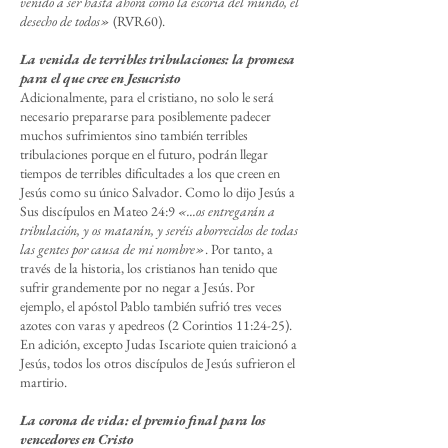
venido a ser hasta ahora como la escoria del mundo, el
desecho de todos»
(RVR60).
La venida de terribles tribulaciones: la promesa
para el que cree en Jesucristo
Adicionalmente, para el cristiano, no solo le será
necesario prepararse para posiblemente padecer
muchos sufrimientos sino también terribles
tribulaciones porque en el futuro, podrán llegar
tiempos de terribles dificultades a los que creen en
Jesús como su único Salvador. Como lo dijo Jesús a
Sus discípulos en Mateo 24:9
«...os entregarán a
tribulación, y os matarán, y seréis aborrecidos de todas
las gentes por causa de mi nombre»
. Por tanto, a
través de la historia, los cristianos han tenido que
sufrir grandemente por no negar a Jesús. Por
ejemplo, el apóstol Pablo también sufrió tres veces
azotes con varas y apedreos (2 Corintios 11:24-25).
En adición, excepto Judas Iscariote quien traicionó a
Jesús, todos los otros discípulos de Jesús sufrieron el
martirio.
La corona de vida: el premio final para los
vencedores en Cristo