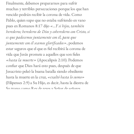
Finalmente, debemos prepararnos para sufrir
muchas y terribles persecuciones porque los que han
vencido podrán recibir la corona de vida. Como
Pablo, quien supo que no estaba sufriendo en vano
pues en Romanos 8:17 dijo
«...Y si hijos, también
herederos; herederos de Dios y coherederos con Cristo, si
es que padecemos juntamente con él, para que
juntamente con él seamos glorificados»
, podemos
estar seguros que el que es fiel recibirá la corona de
vida que Jesús promete a aquellos que son fieles
«hasta la muerte»
(Apocalipsis 2:10). Podemos
confiar que Dios hará esto pues, después de que
Jesucristo peleó la buena batalla siendo obediente
hasta la muerte en la cruz,
«exaltó hasta lo sumo»
(Filipenses 2:9) a Su Hijo, es decir, hasta la diestra de
Su trono como Rey de reyes y Señor de señores.
Conclusión: una exhortación a la perseverancia
En conclusión, como cristianos debemos siempre
prepararnos para padecer sufrimientos porque en el
futuro, si llegamos a vivir esos días, llegarán tiempos
de muchas y terribles tribulaciones y los que han
vencido podremos recibir la corona de vida. Si
perseveramos hasta el final, podremos tener la