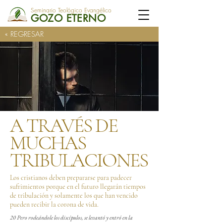
Seminario Teológico Evangélico
GOZO ETERNO
« REGRESAR
A TRAVÉS DE
MUCHAS
TRIBULACIONES
Los cristianos deben prepararse para padecer
sufrimientos porque en el futuro llegarán tiempos
de tribulación y solamente los que han vencido
pueden recibir la corona de vida.
20 Pero rodeándole los discípulos, se levantó y entró en la