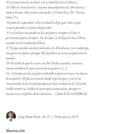
32 y conocerán la verdad, y la verdad los hará libres».
33 Ellos le contestaron: «Somos descendientes de Abraham y
nunca hemos sido esclavos de nadie. ¿Cómo dices Tú: “Serán
libres”?».
34 Jesús les respondió: «En verdad les digo que todo el que
comete pecado es esclavo del pecado;
35 y el esclavo no queda en la casa para siempre; el hijo sí
permanece para siempre. 36 Así que, si el Hijo los hace libres,
ustedes serán realmente libres.
37 Sé que ustedes son descendientes de Abraham; y sin embargo,
me quieren matar porque Mi palabra no tiene aceptación en
ustedes.
38 Yo hablo lo que he visto con Mi Padre; ustedes, entonces,
hacen también lo que oyeron de su padre» [...]
44 »Ustedes son de su padre el diablo y quieren hacer los deseos
de su padre. Él fue un asesino desde el principio, y no se ha
mantenido en la verdad porque no hay verdad en él. Cuando
habla mentira, habla de su propia naturaleza, porque es
mentiroso y el padre de la mentira.
— Juan 8:31-44 (NBLA)
Jong Hyuk Park, M. D.
|
30 de marzo 2023
Ilustración