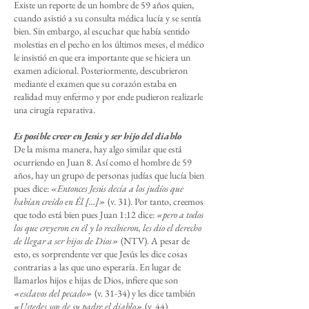
Existe un reporte de un hombre de 59 años quien,
cuando asistió a su consulta médica lucía y se sentía
bien. Sin embargo, al escuchar que había sentido
molestias en el pecho en los últimos meses, el médico
le insistió en que era importante que se hiciera un
examen adicional. Posteriormente, descubrieron
mediante el examen que su corazón estaba en
realidad muy enfermo y por ende pudieron realizarle
una cirugía reparativa.
Es posible creer en Jesús y ser hijo del diablo
De la misma manera, hay algo similar que está
ocurriendo en Juan 8. Así como el hombre de 59
años, hay un grupo de personas judías que lucía bien
pues dice:
«Entonces Jesús decía a los judíos que
habían creído en Él […]»
(v. 31). Por tanto, creemos
que todo está bien pues Juan 1:12 dice:
«pero a todos
los que creyeron en él y lo recibieron, les dio el derecho
de llegar a ser hijos de Dios»
(NTV). A pesar de
esto, es sorprendente ver que Jesús les dice cosas
contrarias a las que uno esperaría. En lugar de
llamarlos hijos e hijas de Dios, infiere que son
«esclavos del pecado»
(v. 31-34) y les dice también
«Ustedes son de su padre el diablo»
(v. 44).