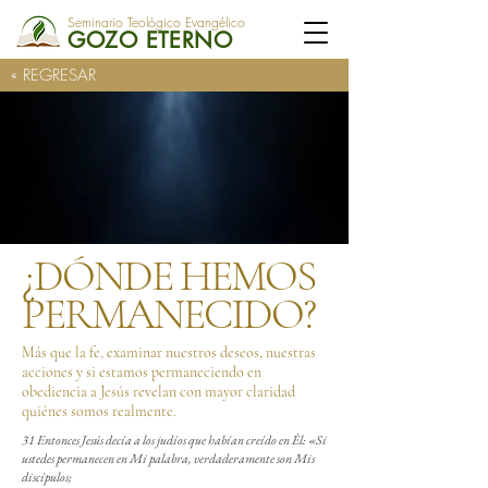
Seminario Teológico Evangélico
GOZO ETERNO
« REGRESAR
¿DÓNDE HEMOS
PERMANECIDO?
Más que la fe, examinar nuestros deseos, nuestras
acciones y si estamos permaneciendo en
obediencia a Jesús revelan con mayor claridad
quiénes somos realmente.
31 Entonces Jesús decía a los judíos que habían creído en Él: «Si
ustedes permanecen en Mi palabra, verdaderamente son Mis
discípulos;