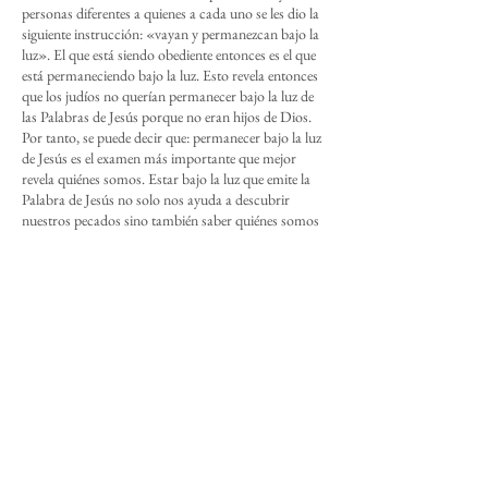
personas diferentes a quienes a cada uno se les dio la
siguiente instrucción: «vayan y permanezcan bajo la
luz». El que está siendo obediente entonces es el que
está permaneciendo bajo la luz. Esto revela entonces
que los judíos no querían permanecer bajo la luz de
las Palabras de Jesús porque no eran hijos de Dios.
Por tanto, se puede decir que: permanecer bajo la luz
de Jesús es el examen más importante que mejor
revela quiénes somos. Estar bajo la luz que emite la
Palabra de Jesús no solo nos ayuda a descubrir
nuestros pecados sino también saber quiénes somos
realmente.
Aplicación
¿Has estado odiando a alguien? Debes ver, por
medio de este pasaje, que esos son sentimientos que
un hijo del diablo tendría, no un hijo/a de Dios.
También, dices que tienes fe, ¿pero odias a Jesús
porque te dice la verdad de tus pecados? Es
importante que veas que, más que la fe, son tus
deseos y tus acciones los que revelan más sobre quién
eres realmente.