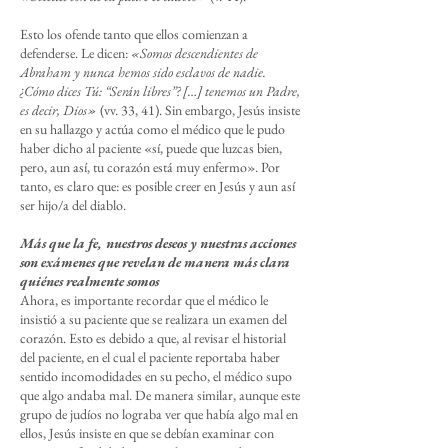
Esto los ofende tanto que ellos comienzan a
defenderse. Le dicen:
«Somos descendientes de
Abraham y nunca hemos sido esclavos de nadie.
¿Cómo dices Tú: “Serán libres”? […] tenemos un Padre,
es decir, Dios»
(vv. 33, 41). Sin embargo, Jesús insiste
en su hallazgo y actúa como el médico que le pudo
haber dicho al paciente «sí, puede que luzcas bien,
pero, aun así, tu corazón está muy enfermo». Por
tanto, es claro que: es posible creer en Jesús y aun así
ser hijo/a del diablo.
Más que la fe, nuestros deseos y nuestras acciones
son exámenes que revelan de manera más clara
quiénes realmente somos
Ahora, es importante recordar que el médico le
insistió a su paciente que se realizara un examen del
corazón. Esto es debido a que, al revisar el historial
del paciente, en el cual el paciente reportaba haber
sentido incomodidades en su pecho, el médico supo
que algo andaba mal. De manera similar, aunque este
grupo de judíos no lograba ver que había algo mal en
ellos, Jesús insiste en que se debían examinar con