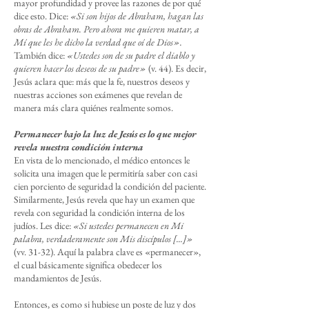
mayor profundidad y provee las razones de por qué
dice esto. Dice:
«Si son hijos de Abraham, hagan las
obras de Abraham. Pero ahora me quieren matar, a
Mí que les he dicho la verdad que oí de Dios».
También dice:
«Ustedes son de su padre el diablo y
quieren hacer los deseos de su padre»
(v. 44). Es decir,
Jesús aclara que: más que la fe, nuestros deseos y
nuestras acciones son exámenes que revelan de
manera más clara quiénes realmente somos.
Permanecer bajo la luz de Jesús es lo que mejor
revela nuestra condición interna
En vista de lo mencionado, el médico entonces le
solicita una imagen que le permitiría saber con casi
cien porciento de seguridad la condición del paciente.
Similarmente, Jesús revela que hay un examen que
revela con seguridad la condición interna de los
judíos. Les dice:
«Si ustedes permanecen en Mi
palabra, verdaderamente son Mis discípulos [...]»
(vv. 31-32). Aquí la palabra clave es «permanecer»,
el cual básicamente significa obedecer los
mandamientos de Jesús.
Entonces, es como si hubiese un poste de luz y dos