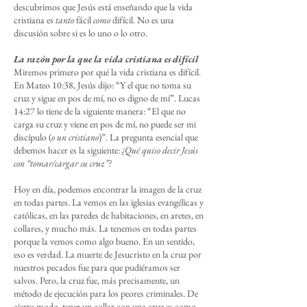
descubrimos que Jesús está enseñando que la vida
cristiana es
tanto
fácil
como
difícil. No es una
discusión sobre si es lo uno o lo otro.
La razón por la que la vida cristiana es difícil
Miremos primero por qué la vida cristiana es difícil.
En Mateo 10:38, Jesús dijo: “Y el que no toma su
cruz y sigue en pos de mí, no es digno de mí”. Lucas
14:27 lo tiene de la siguiente manera: “El que no
carga su cruz y viene en pos de mí, no puede ser mi
discípulo (
o un cristiano
)”. La pregunta esencial que
debemos hacer es la siguiente:
¿Qué quiso decir Jesús
con “tomar/cargar su cruz”?
Hoy en día, podemos encontrar la imagen de la cruz
en todas partes. La vemos en las iglesias evangélicas y
católicas, en las paredes de habitaciones, en aretes, en
collares, y mucho más. La tenemos en todas partes
porque la vemos como algo bueno. En un sentido,
eso es verdad. La muerte de Jesucristo en la cruz por
nuestros pecados fue para que pudiéramos ser
salvos. Pero, la cruz fue, más precisamente, un
método de ejecución para los peores criminales. De
cierto modo, tener un collar con una cruz es como