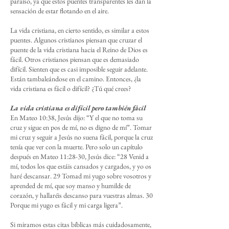
paraíso, ya que estos puentes transparentes les dan la
sensación de estar flotando en el aire.
La vida cristiana, en cierto sentido, es similar a estos
puentes. Algunos cristianos piensan que cruzar el
puente de la vida cristiana hacia el Reino de Dios es
fácil. Otros cristianos piensan que es demasiado
difícil. Sienten que es casi imposible seguir adelante.
Están tambaleándose en el camino. Entonces, ¿la
vida cristiana es fácil o difícil? ¿Tú qué crees?
La vida cristiana es difícil pero también fácil
En Mateo 10:38, Jesús dijo: “Y el que no toma su
cruz y sigue en pos de mí, no es digno de mí”. Tomar
mi cruz y seguir a Jesús no suena fácil, porque la cruz
tenía que ver con la muerte. Pero solo un capítulo
después en Mateo 11:28-30, Jesús dice: “28 Venid a
mí, todos los que estáis cansados y cargados, y yo os
haré descansar. 29 Tomad mi yugo sobre vosotros y
aprended de mí, que soy manso y humilde de
corazón, y hallaréis descanso para vuestras almas. 30
Porque mi yugo es fácil y mi carga ligera”.
Si miramos estas citas bíblicas más cuidadosamente,