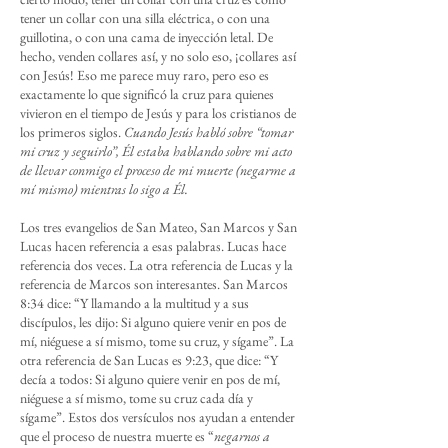
tener un collar con una silla eléctrica, o con una
guillotina, o con una cama de inyección letal. De
hecho, venden collares así, y no solo eso, ¡collares así
con Jesús! Eso me parece muy raro, pero eso es
exactamente lo que significó la cruz para quienes
vivieron en el tiempo de Jesús y para los cristianos de
los primeros siglos.
Cuando Jesús habló sobre “tomar
mi cruz y seguirlo”, Él estaba hablando sobre mi acto
de llevar conmigo el proceso de mi muerte (negarme a
mí mismo) mientras lo sigo a Él.
Los tres evangelios de San Mateo, San Marcos y San
Lucas hacen referencia a esas palabras. Lucas hace
referencia dos veces. La otra referencia de Lucas y la
referencia de Marcos son interesantes. San Marcos
8:34 dice: “Y llamando a la multitud y a sus
discípulos, les dijo: Si alguno quiere venir en pos de
mí, niéguese a sí mismo, tome su cruz, y sígame”. La
otra referencia de San Lucas es 9:23, que dice: “Y
decía a todos: Si alguno quiere venir en pos de mí,
niéguese a sí mismo, tome su cruz cada día y
sígame”. Estos dos versículos nos ayudan a entender
que el proceso de nuestra muerte es “
negarnos a