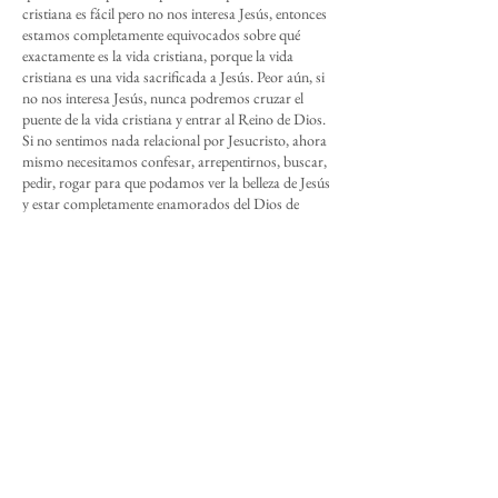
cristiana es fácil pero no nos interesa Jesús, entonces
estamos completamente equivocados sobre qué
exactamente es la vida cristiana, porque la vida
cristiana es una vida sacrificada a Jesús. Peor aún, si
no nos interesa Jesús, nunca podremos cruzar el
puente de la vida cristiana y entrar al Reino de Dios.
Si no sentimos nada relacional por Jesucristo, ahora
mismo necesitamos confesar, arrepentirnos, buscar,
pedir, rogar para que podamos ver la belleza de Jesús
y estar completamente enamorados del Dios de
perfecta belleza.
Conclusión
Para terminar, te cuento una historia. Había un
hombre de la ciudad que paseaba por el campo para
sus vacaciones. Este hombre era un empleado de una
empresa. Todo el día trabajaba en su oficina. No le
gustaba su trabajo, pero tenía que trabajar para vivir,
por eso no podía dejarlo. Tampoco le gustaba la
ciudad y por eso decidió pasar sus vacaciones en el
campo. Mientras iba manejando, pudo ver el
hermoso paisaje del campo donde estaba cayendo el
sol. Decidió tomar un descanso. Parqueó su carro al