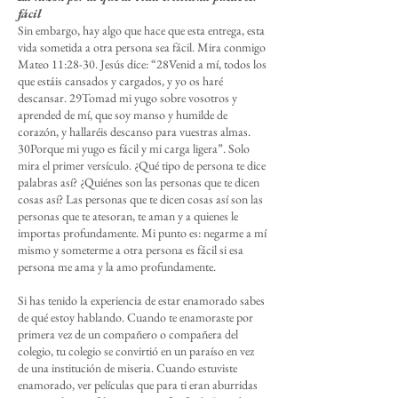
fácil
Sin embargo, hay algo que hace que esta entrega, esta
vida sometida a otra persona sea fácil. Mira conmigo
Mateo 11:28-30. Jesús dice: “28Venid a mí, todos los
que estáis cansados y cargados, y yo os haré
descansar. 29Tomad mi yugo sobre vosotros y
aprended de mí, que soy manso y humilde de
corazón, y hallaréis descanso para vuestras almas.
30Porque mi yugo es fácil y mi carga ligera”. Solo
mira el primer versículo. ¿Qué tipo de persona te dice
palabras así? ¿Quiénes son las personas que te dicen
cosas así? Las personas que te dicen cosas así son las
personas que te atesoran, te aman y a quienes le
importas profundamente. Mi punto es: negarme a mí
mismo y someterme a otra persona es fácil si esa
persona me ama y la amo profundamente.
Si has tenido la experiencia de estar enamorado sabes
de qué estoy hablando. Cuando te enamoraste por
primera vez de un compañero o compañera del
colegio, tu colegio se convirtió en un paraíso en vez
de una institución de miseria. Cuando estuviste
enamorado, ver películas que para ti eran aburridas