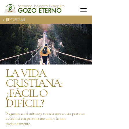
Seminario Teológico Evangélico
GOZO ETERNO
« REGRESAR
LA VIDA
CRISTIANA:
¿FÁCIL O
DIFÍCIL?
Negarme a mí mismo y someterme a otra persona
es fácil si esa persona me ama y la amo
profundamente.