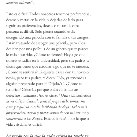
nosotros mismos
”.
Esto es difícil. Todos nosotros tenemos preferencias,
deseos y metas en la vida, y dejarlas de lado para
seguir las preferencias, deseos o metas de otra
persona es difícil. Solo piensa cuando estás
escogiendo una película con tu familia o tus amigos.
Están tratando de escoger una película, pero ellos
deciden por una película de un género que te parece
lo más aburrido. ¿Cómo te sientes? Hay algo que
quieres estudiar en la universidad, pero tus padres te
dicen que tienes que estudiar algo que no te interesa.
¿Cómo te sentirías? Te quieres casar con tu novio o
novia, pero tus padres te dicen: “No, ya tenemos a
alguien preparado para ti. Déjalo/a”. ¿Cómo te
sentirías? Gritarías porque están violando tus
derechos humanos, ¿no es cierto? Una vida sometida
así es difícil.
Cuando Jesús dijo que debo tomar mi
cruz y seguirlo, estaba hablando de dejar todas mis
preferencias, deseos y metas centrados en mí mismo y
someterme a las Suyas
. Esta es la razón por la que la
vida cristiana es difícil.
La razón por la que la vida cristiana puede ser