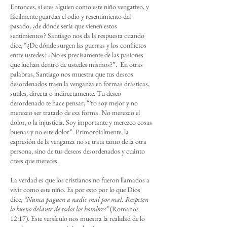
Entonces, si eres alguien como este niño vengativo, y
fácilmente guardas el odio y resentimiento del
pasado, ¿de dónde sería que vienen estos
sentimientos? Santiago nos da la respuesta cuando
dice, “¿De dónde surgen las guerras y los conflictos
entre ustedes? ¿No es precisamente de las pasiones
que luchan dentro de ustedes mismos?”. En otras
palabras, Santiago nos muestra que tus deseos
desordenados traen la venganza en formas drásticas,
sutiles, directa o indirectamente. Tu deseo
desordenado te hace pensar, “Yo soy mejor y no
merezco ser tratado de esa forma. No merezco el
dolor, o la injusticia. Soy importante y merezco cosas
buenas y no este dolor”. Primordialmente, la
expresión de la venganza no se trata tanto de la otra
persona, sino de tus deseos desordenados y cuánto
crees que mereces.
La verdad es que los cristianos no fueron llamados a
vivir como este niño. Es por esto por lo que Dios
dice,
“Nunca paguen a nadie mal por mal. Respeten
lo bueno delante de todos los hombres”
(Romanos
12:17). Este versículo nos muestra la realidad de lo