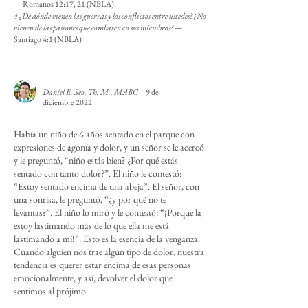
— Romanos 12:17, 21 (NBLA)
4 ¿De dónde vienen las guerras y los conflictos entre ustedes? ¿No
vienen de las pasiones que combaten en sus miembros?
—
Santiago 4:1 (NBLA)
Daniel E. Seo, Th. M., MABC
| 9 de
diciembre 2022
Había un niño de 6 años sentado en el parque con
expresiones de agonía y dolor, y un señor se le acercó
y le preguntó, “niño estás bien? ¿Por qué estás
sentado con tanto dolor?”. El niño le contestó:
“Estoy sentado encima de una abeja”. El señor, con
una sonrisa, le preguntó, “¿y por qué no te
levantas?”. El niño lo miró y le contestó: “¡Porque la
estoy lastimando más de lo que ella me está
lastimando a mí!”. Esto es la esencia de la venganza.
Cuando alguien nos trae algún tipo de dolor, nuestra
tendencia es querer estar encima de esas personas
emocionalmente, y así, devolver el dolor que
sentimos al prójimo.