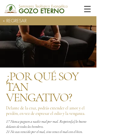
Seminario Teológico Evangélico
GOZO ETERNO
« REGRESAR
¿POR QUÉ SOY
TAN
VENGATIVO?
Delante de la cruz, podrás extender el amor y el
perdón, en vez de expresar el odio y la venganza.
17 Nunca paguen a nadie mal por mal. Respeten[a] lo bueno
delante de todos los hombres.
21 No seas vencido por el mal, sino vence el mal con el bien.