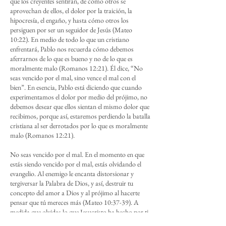
que los creyentes sentirán, de cómo otros se
aprovechan de ellos, el dolor por la traición, la
hipocresía, el engaño, y hasta cómo otros los
persiguen por ser un seguidor de Jesús (Mateo
10:22). En medio de todo lo que un cristiano
enfrentará, Pablo nos recuerda cómo debemos
aferrarnos de lo que es bueno y no de lo que es
moralmente malo (Romanos 12:21). Él dice, “No
seas vencido por el mal, sino vence el mal con el
bien”. En esencia, Pablo está diciendo que cuando
experimentamos el dolor por medio del prójimo, no
debemos desear que ellos sientan el mismo dolor que
recibimos, porque así, estaremos perdiendo la batalla
cristiana al ser derrotados por lo que es moralmente
malo (Romanos 12:21).
No seas vencido por el mal. En el momento en que
estás siendo vencido por el mal, estás olvidando el
evangelio. Al enemigo le encanta distorsionar y
tergiversar la Palabra de Dios, y así, destruir tu
concepto del amor a Dios y al prójimo al hacerte
pensar que tú mereces más (Mateo 10:37-39). A
medida que olvidas lo que Jesucristo ha hecho por ti,
no podrás aferrarte a lo que es bueno y vencer el mal.