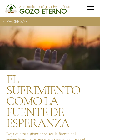
Seminario Teológico Evangélico
GOZO ETERNO
« REGRESAR
EL
SUFRIMIENTO
COMO LA
FUENTE DE
ESPERANZA
Deja que tu sufrimiento sea la fuente del
evangelismo para que otros puedan conocer al