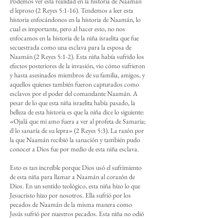
Podemos ver esta realidad en la historia de Naamán
el leproso (2 Reyes 5:1-16). Tendemos a leer esta
historia enfocándonos en la historia de Naamán, lo
cual es importante, pero al hacer esto, no nos
enfocamos en la historia de la niña israelita que fue
secuestrada como una esclava para la esposa de
Naamán (2 Reyes 5:1-2). Esta niña había sufrido los
efectos posteriores de la invasión, vio cómo sufrieron
y hasta asesinados miembros de su familia, amigos, y
aquellos quienes también fueron capturados como
esclavos por el poder del comandante Naamán. A
pesar de lo que esta niña israelita había pasado, la
belleza de esta historia es que la niña dice lo siguiente:
«Ojalá que mi amo fuera a ver al profeta de Samaria;
él lo sanaría de su lepra» (2 Reyes 5:3). La razón por
la que Naamán recibió la sanación y también pudo
conocer a Dios fue por medio de esta niña esclava.
Esto es tan increíble porque Dios usó el sufrimiento
de esta niña para llamar a Naamán al corazón de
Dios. En un sentido teológico, esta niña hizo lo que
Jesucristo hizo por nosotros. Ella sufrió por los
pecados de Naamán de la misma manera como
Jesús sufrió por nuestros pecados. Esta niña no odió