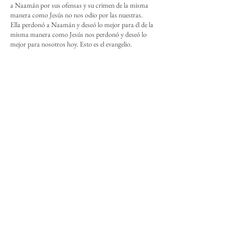
a Naamán por sus ofensas y su crimen de la misma
manera como Jesús no nos odio por las nuestras.
Ella perdonó a Naamán y deseó lo mejor para él de la
misma manera como Jesús nos perdonó y deseó lo
mejor para nosotros hoy. Esto es el evangelio.
Por tanto, de la misma manera que el árbol generoso
sufrió para dar esperanza y consuelo al niño, sé tú la
fuente de esperanza y consuelo para otros por medio
de tu sufrimiento. De la misma manera que esta niña
israelita sufrió para que Naamán llegara a conocer de
Dios, deja que tu dolor de la victimización lleve a
otros a conocer de Él. Por último, de la misma
manera que Jesucristo sufrió para que pudieras tener
acceso al Padre, deja que tu sufrimiento sea la fuente
del evangelismo para que otros puedan conocer del
Padre celestial.
Compartir
Copyright © 2023 por Daniel E. Seo.