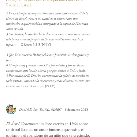
Padre celestial.
2 En ese tiempo, los saqueadores arameos habían invadido la
tierra de Israel, y entre sus cautivos se encontraba una
muchacha a quien habían entregado a la esposa de Naamán
como criada.
3 Cierto día, la muchacha le dijo a su señora: «Si mi amo tan
solo fuera a ver al profeta de Samaria; él lo sanaría de su
lepra».
— 2 Reyes 5:2-3 (NTV)
3 Que Dios nuestro Padre y el Señor Jesucristo les den gracia y
paz.
4 Siempre doy gracias a mi Dios por ustedes y por los dones
inmerecidos que les dio ahora que pertenecen a Cristo Jesús.
5 Por medio de él, Dios ha enriquecido la iglesia de ustedes en
todo sentido, con toda la elocuencia y todo el conocimiento que
tienen.
— 1 Corintios 1:3-5 (NTV)
Daniel E. Seo, Th. M., MABC
| 8 de marzo 2023
El Árbol Generoso
es un libro escrito en 1964 sobre
un árbol lleno de un amor inmenso que resiste el
egoísmo y el abandono de un niño que va creciendo.