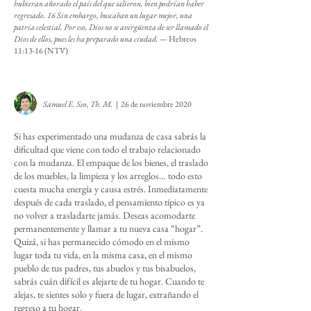
hubieran añorado el país del que salieron, bien podrían haber
regresado. 16 Sin embargo, buscaban un lugar mejor, una
patria celestial. Por eso, Dios no se avergüenza de ser llamado el
Dios de ellos, pues les ha preparado una ciudad. —
Hebreos
11:13-16 (NTV)
Samuel E. Seo,
Th. M.
| 26 de noviembre 2020
Si has experimentado una mudanza de casa sabrás la
dificultad que viene con todo el trabajo relacionado
con la mudanza. El empaque de los bienes, el traslado
de los muebles, la limpieza y los arreglos… todo esto
cuesta mucha energía y causa estrés. Inmediatamente
después de cada traslado, el pensamiento típico es ya
no volver a trasladarte jamás. Deseas acomodarte
permanentemente y llamar a tu nueva casa “hogar”.
Quizá, si has permanecido cómodo en el mismo
lugar toda tu vida, en la misma casa, en el mismo
pueblo de tus padres, tus abuelos y tus bisabuelos,
sabrás cuán difícil es alejarte de tu hogar. Cuando te
alejas, te sientes solo y fuera de lugar, extrañando el
regreso a tu hogar.