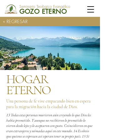
Seminario Teológico Evangélico
GOZO ETERNO
« REGRESAR
HOGAR
ETERNO
Una persona de fe vive empacando bien en espera
para la migración hacia la ciudad de Dios.
13 Todas estas personas murieron aún creyendo lo que Dios les
había prometido. Y aunque no recibieron lo prometido lo
vieron desde lejos y lo aceptaron con gusto. Coincidieron en que
eran extranjeros y nómadas aquí en este mundo. 14 Es obvio
que quienes se expresan así esperan tener su propio país. 15 Si