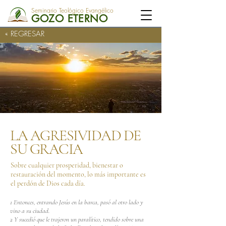
Seminario Teológico Evangélico
GOZO ETERNO
« REGRESAR
LA AGRESIVIDAD DE
SU GRACIA
Sobre cualquier prosperidad, bienestar o
restauración del momento, lo más importante es
el perdón de Dios cada día.
1 Entonces, entrando Jesús en la barca, pasó al otro lado y
vino a su ciudad.
2 Y sucedió que le trajeron un paralítico, tendido sobre una