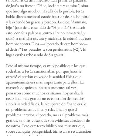
sanidad física de inmediato. Las primeras palabras
de Jesús no fueron: “Hijo, levántate y camina”, sino
que hizo algo mucho más allá de lo posible. Jesús
habla directamente al estado interior de este hombre
y le extiende Su gracia y perdón. Le dice: “Anímate,
hijo” (que tiene el sentido de “Hijo mío”). Al decir
esto, con Sus palabras, entró al reino inmaterial, y
quitó la mancha oscura y malvada, la rebelión de este
hombre contra Dios —el pecado de este hombre—
al decir: “Tus pecados te son perdonados (v2)”. El
lugar estaba rebosando de Su gracia.
Pero al mismo tiempo, es muy posible que los que
rodeaban a Jesús cuestionaban por qué Jesús le
ofreció el perdón en vez de la sanidad física que
aparentemente era más importante para ellos. La
mayoría de quienes estaban presentes tal vez
pensaron como muchos cristianos hoy en día: la
necesidad más grande no es el perdón de pecados
sino la sanidad física, la recuperación financiera, o
un problema emocional y relacional, y que el
problema interior, el pecado, no es el problema más
grande, sino las cosas que son evidentes alrededor de
nosotros. Pero este texto bíblico nos muestra que,
sobre cualquier prosperidad, bienestar o restauración