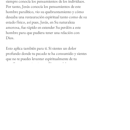
siempre conocía los pensamientos de los individuos.
Por tanto, Jesús conocía los pensamientos de este
hombre paralítico, vio su quebrantamiento y cómo
deseaba una restauración espiritual tanto como de su
estado físico,
así pues, Jesús, en Su naturaleza
amorosa, fue rápido en extender Su perdón a este
hombre para que pudiera tener una relación con
Dios.
Esto aplica también para ti. Si sientes un dolor
profundo donde tu pecado te ha consumido y sientes
que no te puedes levantar espiritualmente de tu
camilla, no necesitas ir ante Él con palabras
perfectas. Ve ante Jesús con una disposición de
querer ser lavado con Su sangre, entendiendo que tu
pecado es el problema más grande en tu vida. Ante
cualquier situación desfavorable, ante cualquier
necesidad física o material, recibir el perdón de Dios
es tu necesidad más grande. Por tanto, ve con una
disposición de no regresar a tu camilla espiritual y
escucha las voces de afirmación de Jesús que te dice:
“Anímate, hijo mío, hija mía. Tráeme tus pecados.
Busca mi perdón y te diré que tus pecados te son
perdonados. Quiero que tengas una buena relación
con Dios levántate y anda”. Al sentir estas palabras