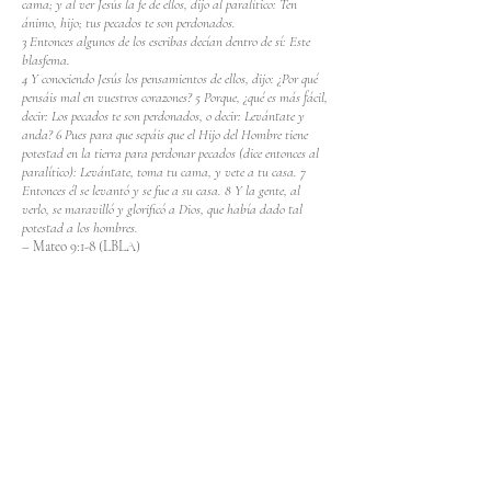
cama; y al ver Jesús la fe de ellos, dijo al paralítico: Ten
ánimo, hijo; tus pecados te son perdonados.
3 Entonces algunos de los escribas decían dentro de sí: Este
blasfema.
4 Y conociendo Jesús los pensamientos de ellos, dijo: ¿Por qué
pensáis mal en vuestros corazones? 5 Porque, ¿qué es más fácil,
decir: Los pecados te son perdonados, o decir: Levántate y
anda? 6 Pues para que sepáis que el Hijo del Hombre tiene
potestad en la tierra para perdonar pecados (dice entonces al
paralítico): Levántate, toma tu cama, y vete a tu casa. 7
Entonces él se levantó y se fue a su casa. 8 Y la gente, al
verlo, se maravilló y glorificó a Dios, que había dado tal
potestad a los hombres.
–
Mateo 9:1-8 (LBLA)