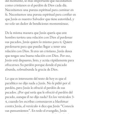
del momento, lo más importante que necesitamos
como cristianos es el perdón de Dios cada día.
Necesitamos una pureza espiritual para caminar en
fe. Necesitamos una pureza espiritual para confiar en
que Jesús es nuestro Salvador que tiene autoridad, y
no solo un dador de bendiciones momentáneas.
De la misma manera que Jesús quería que este
hombre tuviera una relación con Dios al perdonar
sus pecados, Jesús quiere lo mismo para ti. Quiere
perdonarte para que puedas llegar a tener una
relación con Dios. Si eres un cristiano, Jesús desea
que tengas una buena relación con Dios. Por eso,
Jesús está dispuesto, listo, y actúa rápidamente para
ofrecernos Su perdón porque donde el pecado
abunda, sobreabunda la gracia de Dios.
Lo que es interesante del texto de hoy es que el
paralítico no dijo nada a Jesús. No le pidió por el
perdón, pero Jesús le ofreció el perdón de sus
pecados. ¿Por qué sería que le ofreció el perdón del
pecado, aunque él no dijo nada? En los versículos 3-
4, cuando los escribas comenzaron a blasfemar
contra Jesús, el versículo 4 dice que Jesús “Conocía
sus pensamientos”. En todo el evangelio, Jesús