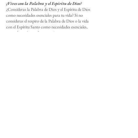
¿Vives con la Palabra y el Espíritu de Dios?
¿Consideras la Palabra de Dios y el Espíritu de Dios
como necesidades esenciales para tu vida? Si no
consideras el respiro de la Palabra de Dios o la vida
con el Espíritu Santo como necesidades esenciales,
esta es la razón por la que te sientes como un muerto
vivo en lugar de un ser vivo. Vives como un muerto
sintiendo soledad, desesperación, depresión, ira,
frustración, preocupación, miedo e insatisfacción.
Eso no es vivir. Una persona que está
verdaderamente viva es más que alguien que solo
respira aire. Es alguien que vive sintiendo amor,
esperanza, alegría, paz, seguridad, garantía,
satisfacción, significado y propósito. Y estas cosas
son exactamente lo que la Palabra y el Espíritu de
Dios producen en nuestras vidas.
La Palabra y el Espíritu de Dios son necesidades
esenciales para la vida, al igual que el aliento de vida
de Dios fue esencial para que Adán viviera. Cuando
busques la Palabra escrita, encontrarás a Jesús, la
Palabra encarnada. Y cuando confieses y te
arrepientas de tus pecados confiando en Jesús como