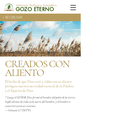
Seminario Teológico Evangélico
GOZO ETERNO
« REGRESAR
CREADOS CON
ALIENTO
El hecho de que Dios creó a Adán con su aliento
prefigura nuestra necesidad esencial de la Palabra
y el Espíritu de Dios.
7 Luego el SEÑOR Dios formó al hombre del polvo de la tierra.
Sopló aliento de vida en la nariz del hombre, y el hombre se
convirtió en un ser viviente.
— Génesis 2:7 (NTV)