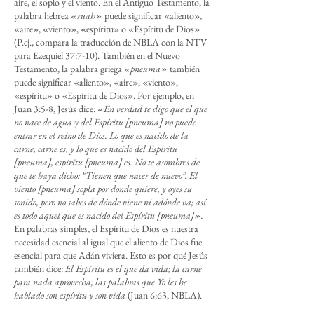
aire, el soplo y el viento. En el Antiguo Testamento, la
palabra hebrea
«ruah»
puede significar «aliento»,
«aire», «viento», «espíritu» o «Espíritu de Dios»
(P.ej., compara la traducción de NBLA con la NTV
para Ezequiel 37:7-10). También en el Nuevo
Testamento, la palabra griega
«pneuma»
también
puede significar «aliento», «aire», «viento»,
«espíritu» o «Espíritu de Dios». Por ejemplo, en
Juan 3:5-8, Jesús dice:
«En verdad te digo que el que
no nace de agua y del Espíritu [pneuma] no puede
entrar en el reino de Dios. Lo que es nacido de la
carne, carne es, y lo que es nacido del Espíritu
[pneuma], espíritu [pneuma] es. No te asombres de
que te haya dicho: “Tienen que nacer de nuevo”. El
viento [pneuma] sopla por donde quiere, y oyes su
sonido, pero no sabes de dónde viene ni adónde va; así
es todo aquel que es nacido del Espíritu [pneuma]».
En palabras simples, el Espíritu de Dios es nuestra
necesidad esencial al igual que el aliento de Dios fue
esencial para que Adán viviera. Esto es por qué Jesús
también dice:
El Espíritu es el que da vida; la carne
para nada aprovecha; las palabras que Yo les he
hablado son espíritu y son vida
(Juan 6:63, NBLA).