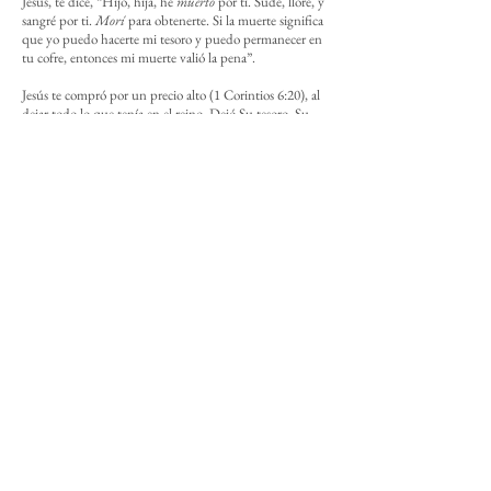
Jesús, te dice, “Hijo, hija, he
muerto
por ti. Sudé, lloré, y
sangré por ti.
Morí
para obtenerte. Si la muerte significa
que yo puedo hacerte mi tesoro y puedo permanecer en
tu cofre, entonces mi muerte valió la pena”.
Jesús te compró por un precio alto (1 Corintios 6:20), al
dejar todo lo que tenía en el reino. Dejó Su tesoro, Su
gloria, riqueza, valor, y superioridad; Él decidió ser
despojado espiritualmente para tenerte como Su propio
tesoro. ¿Quieres ser libre del poder del dinero? Mira lo
que Jesús hizo con Su tesoro, para tenerte a ti como Su
propio tesoro. Luego, deja que Jesús dirija y determine
tu dirección hacia tu destino eterno.
Copyright © 2021 por Daniel E. Seo.
A menos que se indique lo contrario, todas las citas bíblicas
han sido tomadas de la versión LA BIBLIA DE LAS
AMERICAS® (LBLA), Copyright © 1986, 1995, 1997 por
The Lockman Foundation usado con permiso.
www.lbla.com
.
Compartir