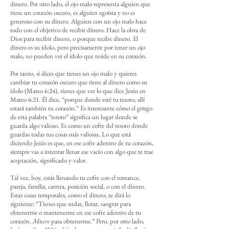
dinero. Por otro lado, el ojo malo representa alguien que
tiene un corazón oscuro, es alguien egoísta y no es
generoso con su dinero. Alguien con un ojo malo hace
todo con el objetivo de recibir dinero. Hace la obra de
Dios para recibir dinero, o porque recibe dinero. El
dinero es su ídolo, pero precisamente por tener un ojo
malo, no pueden ver el ídolo que reside en su corazón.
Por tanto, si dices que tienes un ojo malo y quieres
cambiar tu corazón oscuro que tiene al dinero como su
ídolo (Mateo 6:24), tienes que ver lo que dice Jesús en
Mateo 6:21. Él dice, “porque donde esté tu tesoro, allí
estará también tu corazón.” Es interesante cómo el griego
de esta palabra “tesoro” significa un lugar donde se
guarda algo valioso. Es como un cofre del tesoro donde
guardas todas tus cosas más valiosas. Lo que está
diciendo Jesús es que, en ese cofre adentro de tu corazón,
siempre vas a intentar llenar ese vacío con algo que te trae
aceptación, significado y valor.
Tal vez, hoy, estás llenando tu cofre con el romance,
pareja, familia, carrera, posición social, o con el dinero.
Estas cosas temporales, como el dinero, te dirá lo
siguiente: “Tienes que sudar, llorar, sangrar para
obtenerme o mantenerme en ese cofre adentro de tu
corazón.
Muere
para obtenerme.” Pero, por otro lado,