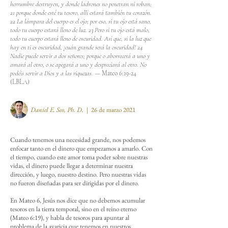
herrumbre destruyen, y donde ladrones no penetran ni roban;
21 porque donde esté tu tesoro, allí estará también tu corazón.
22 La lámpara del cuerpo es el ojo; por eso, si tu ojo está sano,
todo tu cuerpo estará lleno de luz. 23 Pero si tu ojo está malo,
todo tu cuerpo estará lleno de oscuridad. Así que, si la luz que
hay en ti es oscuridad, ¡cuán grande será la oscuridad! 24
Nadie puede servir a dos señores; porque o aborrecerá a uno y
amará al otro, o se apegará a uno y despreciará al otro. No
podéis servir a Dios y a las riquezas. —
Mateo 6:19-24
(LBLA)
Daniel E. Seo,
Ph. D.
| 26 de marzo 2021
Cuando tenemos una necesidad grande, nos podemos
enfocar tanto en el dinero que empezamos a amarlo. Con
el tiempo, cuando este amor toma poder sobre nuestras
vidas, el dinero puede llegar a determinar nuestra
dirección, y luego, nuestro destino. Pero nuestras vidas
no fueron diseñadas para ser dirigidas por el dinero.
En Mateo 6, Jesús nos dice que no debemos acumular
tesoros en la tierra temporal, sino en el reino eterno
(Mateo 6:19), y habla de tesoros para apuntar al
problema de la avaricia que tenemos en nuestros