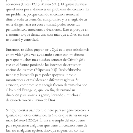
corazones (Lucas 12:15; Mateo 6:21). Él quiere clarificar
que el amor por el dinero es un problema del corazón. Es
un problema, porque cuando el corazón atesora al
dinero, toda tu atención, compromiso y la energía de tu
ser se dirige hacia esa cosa y tomará poder sobre tus
pensamientos, emociones y decisiones. Esto es porque en
el momento que deseas una cosa más que a Dios, esa cosa
te poseerá y controlará.
Entonces, te debes preguntar: ¿Qué es lo que anhelo más
en mi vida? ¿Me veo ayudando a otros con mi dinero
para que muchos más puedan conocer de Cristo? ¿Me
veo en el futuro poniendo los intereses de otros por
encima de los míos (Filipenses 2:3)? Pablo fabricaba
tiendas y las vendía para poder apoyar su propio
ministerio y a otros líderes de diferentes iglesias. Su
atención, compromiso y energía fueron derramados por
el bien del Evangelio, que, en fin, determinó su
dirección para amar a la gente, llevando a muchos al
destino eterno en el reino de Dios.
Si hoy, no estás usando tu dinero para ser generoso con la
iglesia o con otros cristianos, Jesús dice que tienes un ojo
malo (Mateo 6:22-23). Él usa el ejemplo del ojo bueno
para representar a alguien que tiene un corazón lleno de
luz, no es alguien egoísta, sino que es generoso con su