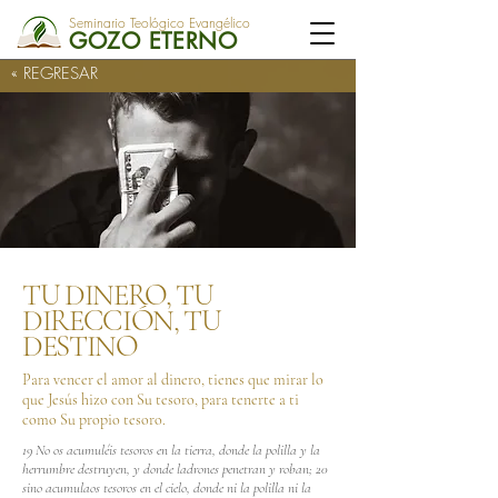
Seminario Teológico Evangélico
GOZO ETERNO
« REGRESAR
TU DINERO, TU
DIRECCIÓN, TU
DESTINO
Para vencer el amor al dinero, tienes que mirar lo
que Jesús hizo con Su tesoro, para tenerte a ti
como Su propio tesoro.
19 No os acumuléis tesoros en la tierra, donde la polilla y la
herrumbre destruyen, y donde ladrones penetran y roban; 20
sino acumulaos tesoros en el cielo, donde ni la polilla ni la