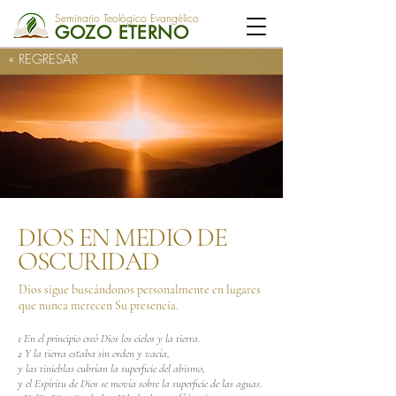
Seminario Teológico Evangélico
GOZO ETERNO
« REGRESAR
DIOS EN MEDIO DE
OSCURIDAD
Dios sigue buscándonos personalmente en lugares
que nunca merecen Su presencia.
1 En el principio creó Dios los cielos y la tierra.
2 Y la tierra estaba sin orden y vacía,
y las tinieblas cubrían la superficie del abismo,
y el Espíritu de Dios se movía sobre la superficie de las aguas.