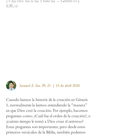
3 Y dijo Dios: Sea la luz. Y hubo luz. —
Génesis 1:1-3
(LBLA)
Samuel E. Seo,
Ph. D.
| 15 de abril 2020
Cuando leemos la historia de la creación en Génesis
1, normalmente la leemos entendiendo la “manera”
en que Dios creó la creación. Por ejemplo, hacemos
preguntas como: ¿Cuál fue el orden de la creación?, o
¿cuánto tiempo le tomó a Dios crear el universo?
Estas preguntas son importantes, pero desde estos
primeros versículos de la Biblia, también podemos