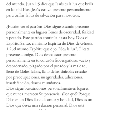
del mundo. Juan 1:5 dice que Jesús es la luz que brilla
en las tinieblas. Jesús estuvo presente personalmente
para brillar la luz de salvación para nosotros.
¿Puedes ver el patrón? Dios sigue estando presente
personalmente en lugares llenos de oscuridad, fealdad
y pecado. Este patrón continúa hasta hoy. Dios el
Espíritu Santo, el mismo Espíritu de Dios de Génesis
1:2, el mismo Espíritu que dijo: “Sea la luz”, Él está
presente contigo. Dios desea estar presente
personalmente en tu corazón feo, engañoso, vacío y
desordenado, plagado por el pecado y la maldad,
lleno de ídolos falsos, lleno de las tinieblas creadas
por preocupaciones, inseguridades, adicciones,
insatisfacción, deseos mundanos.
Dios sigue buscándonos personalmente en lugares
que nunca merecen Su presencia.
¿Por qué? Porque
Dios es un Dios lleno de amor y bondad, Dios es un
Dios que desea una relación personal. Dios está
presente en tu oscuridad porque te ama, porque
desea conocerte personalmente y desea brillar Su luz
de salvación, perdón, alivio, seguridad, gozo, paz y
satisfacción en tu vida.
¿Te sientes preocupado? Dios está preparado. ¿Te