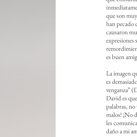
inmediatamen
que son muy 
han pecado c
causaron muc
expresiones s
remordimient
es buen amig
La imagen qu
es demasiado
venganza” (D
David es que 
palabras, no
malos! ¡No d
les comunica
daño a mi a