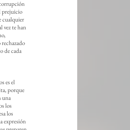
a corrupción
l prejuicio
e cualquier
l vez te han
no,
o rechazado
ro de cada
s es el
ita, porque
n una
os los
sa los
a expresión
que preparen