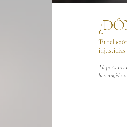
¿DÓ
​Tu relaci
injusticias
Tú preparas 
has ungido m