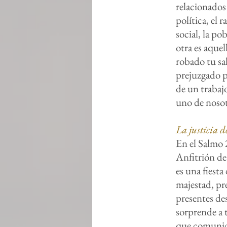
relacionados 
política, el 
social, la po
otra es aque
robado tu sal
prejuzgado p
de un trabaj
uno de noso
La justicia 
En el Salmo 
Anfitrión de 
es una fiesta
majestad, pre
presentes des
sorprende a 
que comunica