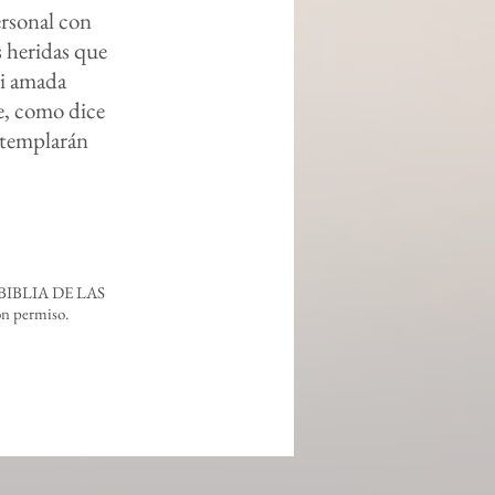
ersonal con
s heridas que
mi amada
ue, como dice
ontemplarán
 LA BIBLIA DE LAS
n permiso.