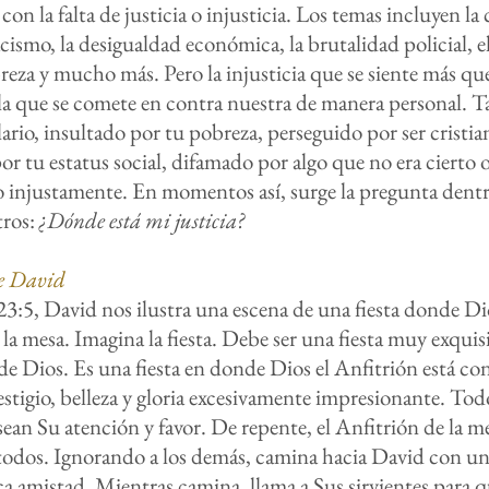
con la falta de justicia o injusticia. Los temas incluyen l
racismo, la desigualdad económica, la brutalidad policial, e
breza y mucho más. Pero la injusticia que se siente más qu
lla que se comete en contra nuestra de manera personal. Ta
ario, insultado por tu pobreza, perseguido por ser cristia
or tu estatus social, difamado por algo que no era cierto 
o injustamente. En momentos así, surge la pregunta dent
tros:
¿Dónde está mi justicia?
de David
23:5, David nos ilustra una escena de una fiesta donde Dio
la mesa. Imagina la fiesta. Debe ser una fiesta muy exquis
 de Dios. Es una fiesta en donde Dios el Anfitrión está co
stigio, belleza y gloria excesivamente impresionante. Tod
ean Su atención y favor. De repente, el Anfitrión de la me
todos. Ignorando a los demás, camina hacia David con un
 amistad. Mientras camina, llama a Sus sirvientes para 