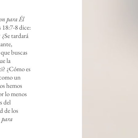
on para Él
 18:7-8 dice:
 ¿Se tardará
ante,
a que buscas
ue la
 ti? ¿Cómo es
á como un
ros hemos
or lo menos
s del
d de los
a para