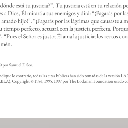
ónde está tu justicia?”. Tu justicia está en tu relación p
es a Dios, Él mirará a tus enemigos y dirá: “¡Pagarás por la
i amado hijo!”. “¡Pagarás por las lágrimas que causaste a 
Su tiempo perfecto, actuará con la justicia perfecta. Porq
, “Pues el Señor es justo; Él ama la justicia; los rectos c
 Amén.
 por Samuel E. Seo.
ndique lo contrario, todas las citas bíblicas han sido tomadas de la versión
), Copyright © 1986, 1995, 1997 por The Lockman Foundation usado co