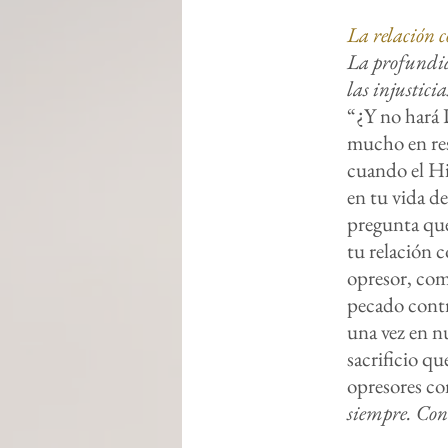
La relación c
La profundid
las injustici
“¿Y no hará D
mucho en res
cuando el Hij
en tu vida de
pregunta que 
tu relación 
opresor, com
pecado contr
una vez en nu
sacrificio qu
opresores co
siempre. Con 