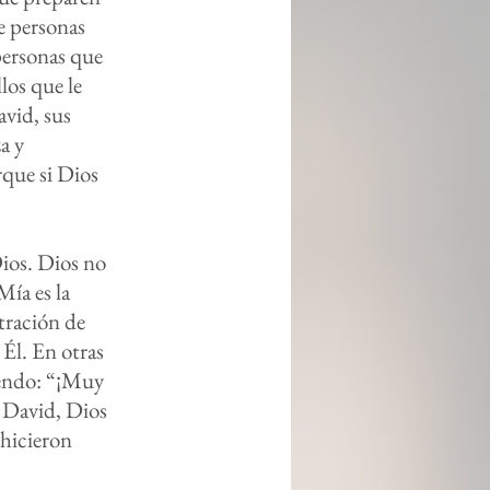
e personas
personas que
los que le
vid, sus
a y
rque si Dios
.
ios. Dios no
Mía es la
tración de
 Él. En otras
iendo: “¡Muy
a David, Dios
¿hicieron