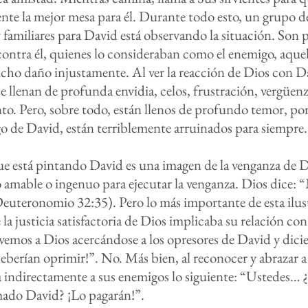
te la mejor mesa para él. Durante todo esto, un grupo d
familiares para David está observando la situación. Son 
ontra él, quienes lo consideraban como el enemigo, aquel
ho daño injustamente. Al ver la reacción de Dios con Da
e llenan de profunda envidia, celos, frustración, vergüenz
o. Pero, sobre todo, están llenos de profundo temor, po
o de David, están terriblemente arruinados para siempre
e está pintando David es una imagen de la venganza de D
 amable o ingenuo para ejecutar la venganza. Dios dice: “
euteronomio 32:35). Pero lo más importante de esta ilus
la justicia satisfactoria de Dios implicaba su relación con
 vemos a Dios acercándose a los opresores de David y dic
eberían oprimir!”. No. Más bien, al reconocer y abrazar 
 indirectamente a sus enemigos lo siguiente: “Ustedes… 
mado David? ¡Lo pagarán!”.