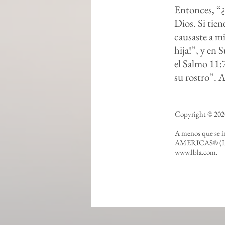
Entonces, “¿d
Dios. Si tien
causaste a m
hija!”, y en 
el Salmo 11:7
su rostro”.
Copyright © 2020
A menos que se i
AMERICAS® (LBLA
www.lbla.com
.