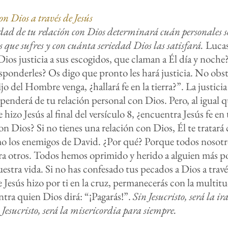
on Dios a través de Jesús
ad de tu relación con Dios determinará cuán personales s
as que sufres y con cuánta seriedad Dios las satisfará.
Lucas
ios justicia a sus escogidos, que claman a Él día y noche?
ponderles? Os digo que pronto les hará justicia. No obst
o del Hombre venga, ¿hallará fe en la tierra?”. La justici
penderá de tu relación personal con Dios. Pero, al igual q
hizo Jesús al final del versículo 8, ¿encuentra Jesús fe en
con Dios? Si no tienes una relación con Dios, Él te tratar
o los enemigos de David. ¿Por qué? Porque todos nosot
a otros. Todos hemos oprimido y herido a alguien más p
estra vida. Si no has confesado tus pecados a Dios a travé
e Jesús hizo por ti en la cruz, permanecerás con la multitu
ntra quien Dios dirá: “¡Pagarás!”.
Sin Jesucristo, será la ir
Jesucristo, será la misericordia para siempre.