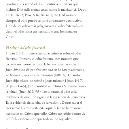
conducir a la santidad. Las Escrituras muestran que
incluso Dios odia ciertas cosas, como la maldad (cf. Deut.
12:31; 16:22; Prov. 6:16; Isa. 61:8; etc.). Al mismo
tiempo, el odio puede ser profundamente destructivo.
Uno de los odios más peligrosos es el odio fraternal—es
decir, el odio hacia un hermano o una hermana en
Cristo.
El peligro del odio fraternal
1 Juan 2:9-11 muestra tres características sobre el odio
fraternal. Primero, el odio fraternal nos muestra que
todavía no hemos recibido la luz en nuestras vidas. 1
Juan 2:9 dice:
El que dice que está en la Luz y aborrece a
su hermano, está aún en tinieblas
(NBLA). Cuando
Juan dijo «luz», se refirió a Jesús mismo (1 Juan 1:5-7;
cf. Juan 1:4-5); Jesús también se refirió a Sí mismo como
la «luz» (Juan 8:12; 9:5). Por lo tanto, el odio es la
evidencia de que uno sigue sin la presencia de Jesucristo.
Es la evidencia de la falta de salvación. ¿Deseas saber si
eres salvo? La respuesta está aquí: Si tengo hermanos o
hermanas en Cristo que odio, Cristo no reside dentro de
mí. Es la evidencia de que todavía no soy salvo.