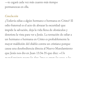
—te cegará cada vez más cuanto más tiempo
permanezcas en ella.
Conclusión
¿Todavía odias a algún hermano o hermana en Cristo? El
odio fraternal es el acto de abrazar la oscuridad que
impide la salvación, deja la vida llena de obstáculos y
deteriora la vista para ver a Jesús. La tentación de odiar a
un hermano o hermana en Cristo es probablemente la
mayor maldición del diablo contra un cristiano porque
causa una desobediencia directa al Nuevo Mandamiento
que Jesús nos dio en Juan 13:34-35 que dice:
«Un
mandamiento nuevo les doy: “que se amen los unos a los
otros”; que como Yo los he amado, así también se amen los
unos a los otros»
(NBLA).
Si deseas superar el odio que sientes contra tu hermano o
hermana en Cristo, primero, ora por aquellos a quienes
tu corazón sigue odiando. Ora por su bienestar. Ora para
que Dios les muestre la verdad que necesitan
comprender. Ora para que Dios los bendiga. Segundo,
confiesa el odio ante el Señor y busca Su perdón. Ora
para que Dios también te muestre la verdad que
necesitas comprender y entender. Reflexiona sobre las