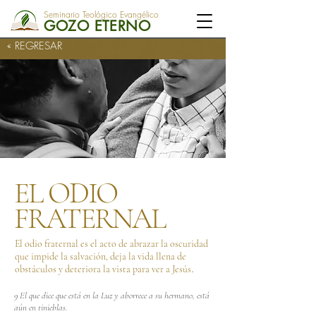
Seminario Teológico Evangélico
GOZO ETERNO
« REGRESAR
EL ODIO
FRATERNAL
El odio fraternal es el acto de abrazar la oscuridad
que impide la salvación, deja la vida llena de
.
obstáculos y deteriora la vista para ver a Jesús
9 El que dice que está en la Luz y aborrece a su hermano, está
aún en tinieblas.