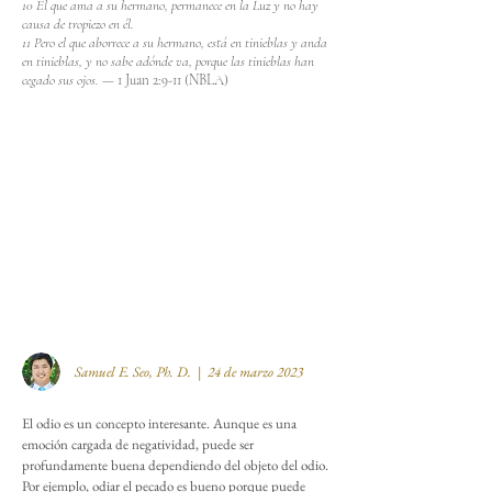
10 El que ama a su hermano, permanece en la Luz y no hay
causa de tropiezo en él.
11 Pero el que aborrece a su hermano, está en tinieblas y anda
en tinieblas, y no sabe adónde va, porque las tinieblas han
cegado sus ojos. —
1 Juan 2:9-11 (NBLA)
Samuel E. Seo, Ph. D. | 24 de marzo 2023
El odio es un concepto interesante. Aunque es una
emoción cargada de negatividad, puede ser
profundamente buena dependiendo del objeto del odio.
Por ejemplo, odiar el pecado es bueno porque puede