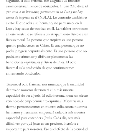
Segundo, el odio fraternal nos asegura que nuestros
caminos estarán llenos de obstáculos. 1 Juan 2:10 dice:
El
que ama a su hermano, permanece en la Luz y no hay
causa de tropiezo en él
(NBLA). Lo contrario también es
cierto: El que odia a su hermano, no permanece en la
Luz y hay causa de tropiezo en él. La palabra «tropiezo»
en este versículo se refiere a un atrapamiento físico o a un
fracaso moral. La persona que tropieza es una persona
que no podrá crecer en Cristo. Es una persona que no
podrá progresar espiritualmente. Es una persona que no
podrá experimentar y disfrutar plenamente las
bendiciones espirituales y físicas de Dios. El odio
fraternal es la predicción de que continuaremos
enfrentando obstáculos.
Tercero, el odio fraternal nos muestra que la oscuridad
dentro de nosotros deteriorará aún más nuestra
capacidad de ver a Jesús. El odio fraternal tiene un efecto
venenoso de empeoramiento espiritual. Mientras más
tiempo permanezcamos en nuestro odio contra nuestros
hermanos y hermanas, empeorará cada día más nuestra
capacidad para entender a Jesús. Cada día, será más
difícil ver por qué Jesús es tan precioso, increíble e
importante para nosotros. Eso es el efecto de la oscuridad