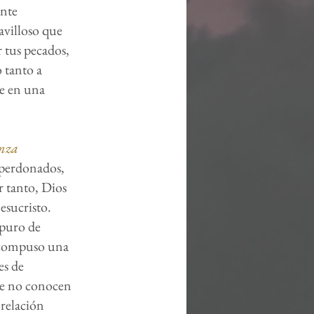
ente
avilloso que
r tus pecados,
o tanto a
te en una
anza
 perdonados,
r tanto, Dios
esucristo.
mpuro de
d compuso una
es de
que no conocen
 relación