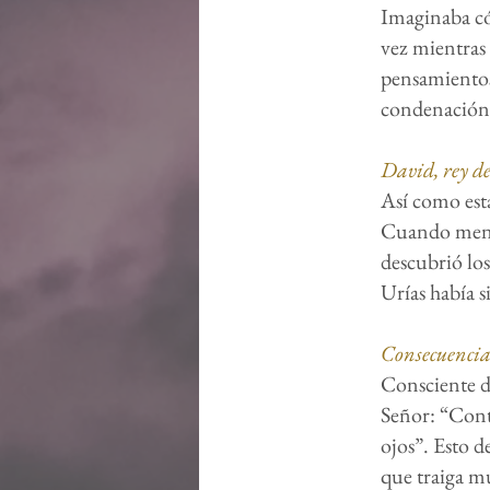
Imaginaba có
vez mientras 
pensamientos 
condenación d
David, rey de
Así como est
Cuando menos
descubrió los
Urías había s
Consecuencia
Consciente de
Señor: “Cont
ojos”. Esto 
que traiga mu