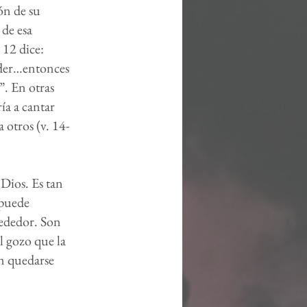
ón de su
 de esa
 12 dice:
oder…entonces
”. En otras
ría a cantar
 otros (v. 14-
 Dios. Es tan
 puede
rededor. Son
l gozo que la
an quedarse