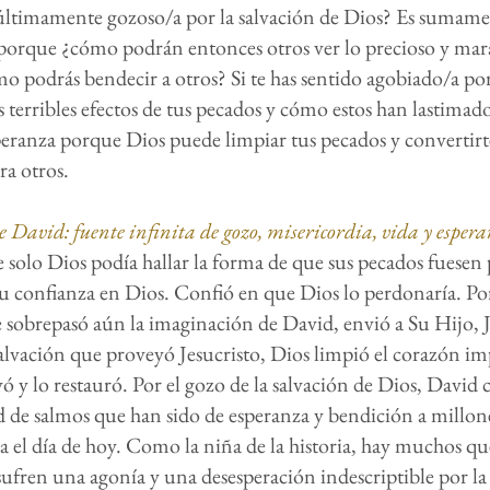
últimamente gozoso/a por la salvación de Dios? Es sumam
porque ¿cómo podrán entonces otros ver lo precioso y mar
o podrás bendecir a otros? Si te has sentido agobiado/a po
los terribles efectos de tus pecados y cómo estos han lastimad
speranza porque Dios puede limpiar tus pecados y convertir
ra otros.
 David: fuente infinita de gozo, misericordia, vida y esper
 solo Dios podía hallar la forma de que sus pecados fuesen
u confianza en Dios. Confió en que Dios lo perdonaría. Po
 sobrepasó aún la imaginación de David, envió a Su Hijo, J
salvación que proveyó Jesucristo, Dios limpió el corazón i
vó y lo restauró. Por el gozo de la salvación de Dios, Davi
d de salmos que han sido de esperanza y bendición a millon
ta el día de hoy. Como la niña de la historia, hay muchos 
 sufren una agonía y una desesperación indescriptible por la