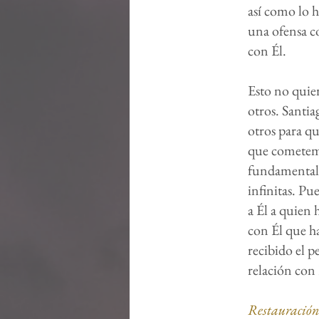
así como lo h
una ofensa c
con Él.
Esto no quie
otros. Santia
otros para qu
que cometemo
fundamentalm
infinitas. P
a Él a quien
con Él que h
recibido el p
relación con 
Restauración 