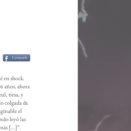
Compartir
é en shock.
16 años, ahora
l, tiesa, y
do colgada de
ginable el
ndo leyó las
ás [...]”.