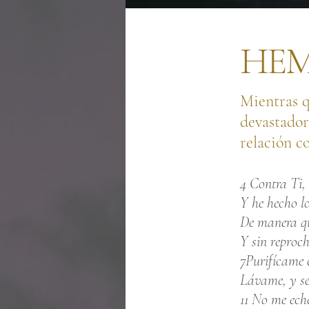
HEM
Mientras q
devastador
relación c
4 Contra Ti, 
Y he hecho lo
De manera qu
Y sin reproc
7Purifícame c
Lávame, y se
11 No me eche