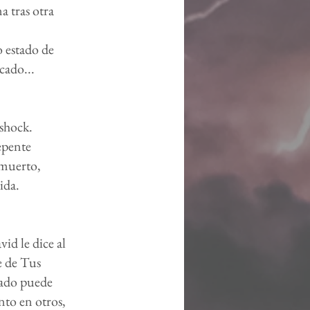
 tras otra
o estado de
cado...
 shock.
epente
 muerto,
ida.
id le dice al
e de Tus
cado puede
ento en otros,