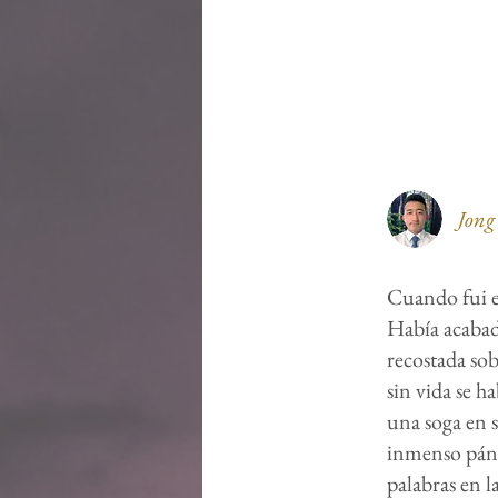
Jong
Cuando fui e
Había acabad
recostada sob
sin vida se 
una soga en s
inmenso páni
palabras en l