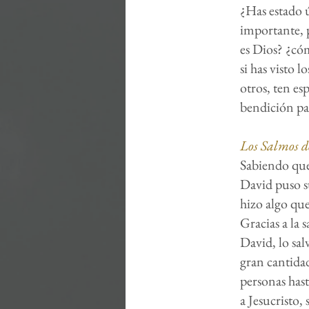
¿Has estado 
importante, 
es Dios? ¿cóm
si has visto 
otros, ten e
bendición pa
Los Salmos de
Sabiendo que
David puso s
hizo algo que
Gracias a la 
David, lo sal
gran cantida
personas has
a Jesucristo,