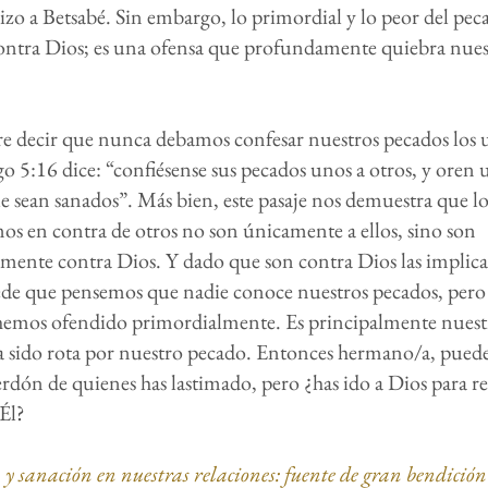
izo a Betsabé. Sin embargo, lo primordial y lo peor del pec
ontra Dios; es una ofensa que profundamente quiebra nues
re decir que nunca debamos confesar nuestros pecados los u
go 5:16 dice: “confiésense sus pecados unos a otros, y oren
e sean sanados”. Más bien, este pasaje nos demuestra que l
s en contra de otros no son únicamente a ellos, sino son
ente contra Dios. Y dado que son contra Dios las implica
uede que pensemos que nadie conoce nuestros pecados, pero 
 hemos ofendido primordialmente. Es principalmente nuest
a sido rota por nuestro pecado. Entonces hermano/a, pued
erdón de quienes has lastimado, pero ¿has ido a Dios para re
Él?
y sanación en nuestras relaciones: fuente de gran bendición