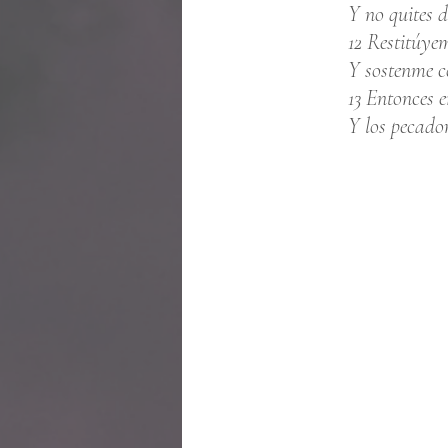
Y no quites d
12 Restitúyem
Y sostenme co
13 Entonces e
Y los pecador