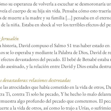
mo su esperanza de volverla a escuchar se desmoronaría una
veía el cuerpo de su hija sin vida. Pensaba cómo esto traería
de muerte a la madre y su familia [...] pensaba en el etern
e la niña. Estaba en shock al ver los terribles efectos del pe
 Jerusalén
a historia, David compuso el Salmo 51 tras haber estado en
 se lo esperaba y mediante la Palabra de Dios, David de r
 efectos devastadores del pecado. El bebé de Betsabé estaba
ido asesinado, y la relación entre David y Dios estaba destru
s devastadoras: relaciones destrozadas
 las atrocidades que había cometido en la vida de otros, Dav
ra Ti, contra Ti solo he pecado, Y he hecho lo malo delant
demuestra algo profundo del pecado que cometemos. El pe
erte a la vida de otros, así como lo trajo a Urías, o sufrimi