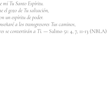
e mí Tu Santo Espíritu.
e el gozo de Tu salvación,
n un espíritu de poder.
nseñaré a los transgresores Tus caminos,
es se convertirán a Ti.
—
Salmo 51: 4, 7, 11-13 (NBLA)