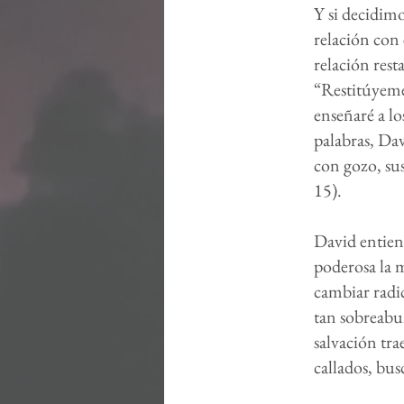
Y si decidimo
relación con 
relación rest
“Restitúyeme
enseñaré a lo
palabras, Dav
con gozo, sus
15).
David entiend
poderosa la 
cambiar radic
tan sobreabun
salvación tra
callados, bus