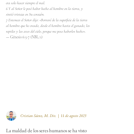
era solo hacer siempre el mal.
6 Y al Señor le pesó haber hecho al hombre en la tierra, y
sintió tristeza en Su corazón.
7 Entonces el Señor dijo: «Borraré de la superficie de la tierra
al hombre que he creado, desde el hombre hasta el ganado, los
reptiles y las aves del cielo, porque me pesa haberlos hecho».
— Génesis 6:5-‬7 (NBLA)
Cristian Sáenz, M. Div.
| 11
de agosto
2023
La maldad de los seres humanos se ha visto