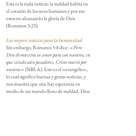
Esta es la mala noticia: la maldad habita en
el corazón de los seres humanos y por eso
estos no alcanzarán la gloria de Dios
(Romanos 3:23).
Las mejores noticias para la humanidad
Sin embargo, Romanos 5:8 dice:
«Pero
Dios demuestra su amor para con nosotros, en
que siendo aún pecadores, Cristo murió por
nosotros»
(NBLA). Esto es el «evangelio»,
lo cual significa buenas y gratas noticias, y
nos muestra que aún hay esperanza en
medio de un mundo lleno de maldad. Dios
es un Dios de amor y misericordia, por eso
envió a Su Hijo Jesucristo quien padeció en
la cruz del calvario para darnos la salvación
y la vida eterna (Juan 3:16).
Conclusión