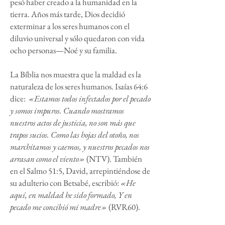
pesó haber creado a la humanidad en la
tierra. Años más tarde, Dios decidió
exterminar a los seres humanos con el
diluvio universal y sólo quedaron con vida
ocho personas—Noé y su familia.
La Bíblia nos muestra que la maldad es la
naturaleza de los seres humanos. Isaías 64:6
dice:
«Estamos todos infectados por el pecado
y somos impuros. Cuando mostramos
nuestros actos de justicia, no son más que
trapos sucios. Como las hojas del otoño, nos
marchitamos y caemos, y nuestros pecados nos
arrasan como el viento»
(NTV). También
en el Salmo 51:5, David, arrepintiéndose de
su adulterio con Betsabé, escribió:
«He
aquí, en maldad he sido formado, Y en
pecado me concibió mi madre»
(RVR60).