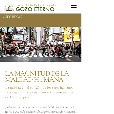
Seminario Teológico Evangélico
GOZO ETERNO
« REGRESAR
LA MAGNITUD DE LA
MALDAD HUMANA
La maldad en el corazón de los seres humanos
no tiene límites, pero el amor y la misericordia
de Dios tampoco.
5 El Señor vio que era mucha la maldad de los hombres en la
tierra, y que toda intención de los pensamientos de su corazón