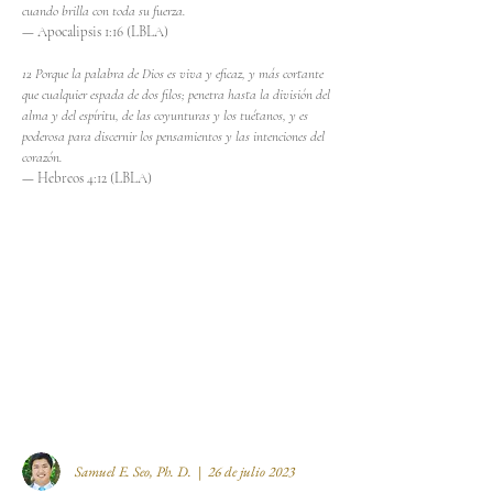
cuando brilla con toda su fuerza.
— Apocalipsis 1:16 (LBLA)
12 Porque la palabra de Dios es viva y eficaz, y más cortante
que cualquier espada de dos filos; penetra hasta la división del
alma y del espíritu, de las coyunturas y los tuétanos, y es
poderosa para discernir los pensamientos y las intenciones del
corazón.
— Hebreos 4:12 (LBLA)
Samuel E. Seo, Ph. D. | 26 de julio 2023