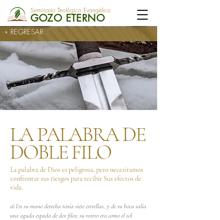
Seminario Teológico Evangélico
GOZO ETERNO
« REGRESAR
LA PALABRA DE
DOBLE FILO
La palabra de Dios es peligrosa, pero necesitamos
confrontar sus riesgos para recibir Sus efectos de
vida.
16 En su mano derecha tenía siete estrellas, y de su boca salía
una aguda espada de dos filos; su rostro era como el sol