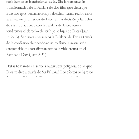
recibiremos las bendiciones de Él. Sin la penetración
transformativa de la Palabra de dos filos que destruye
nuestros egos pecaminosos y rebeldes, nunca recibiremos
la salvación prometida de Dios. Sin la decisión y la lucha
de vivir de acuerdo con la Palabra de Dios, nunca
tendremos el derecho de ser hijos e hijas de Dios (Juan
1:12-13). Si nunca abrazamos la Palabra de Dios a través
de la confesión de pecados que reafirma nuestra vida
arrepentida, nunca disfrutaremos la vida eterna en el
Reino de Dios (Juan 8:51).
¿Estás tomando en serio la naturaleza peligrosa de lo que
Dios te dice a través de Su Palabra? Los efectos peligrosos
de saber la Palabra de Dios no son opcionales. En otras
palabras, no tienes la opción de solo recibir los efectos
buenos y evitar los efectos peligrosos. Al contrario, tienes
que confrontarte a ti mismo y pasar por el proceso
peligroso de la Palabra para recibir sus efectos de
bendición. Solo así, cuando la Palabra de Dios es un
arma de destrucción contra Sus enemigos, siempre será
tu arma de protección. Cuando la Palabra de Dios
juzgue y condene a Sus enemigos, siempre te perdonará
de tus pecados y te defenderá. Aunque la Palabra de
Dios te dejará marginado y perseguido por el mundo,