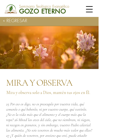
Seminario Teológico Evangélico
GOZO ETERNO
« REGRESAR
MIRA Y OBSERVA
Mira y observa solo a Dios, mantén tus ojos en Él.
25 Por eso os digo, no os preocupéis por vuestra vida, qué
comeréis o qué beberéis; ni por vuestro cuerpo, qué vestiréis.
¿No es la vida más que el alimento y el cuerpo más que la
ropa? 26 Mirad las aves del cielo, que no siembran, ni siegan,
ni recogen en graneros, y sin embargo, vuestro Padre celestial
las alimenta. ¿No sois vosotros de mucho más valor que ellas?
27 ¿Y quién de vosotros, por ansioso que esté, puede añadir