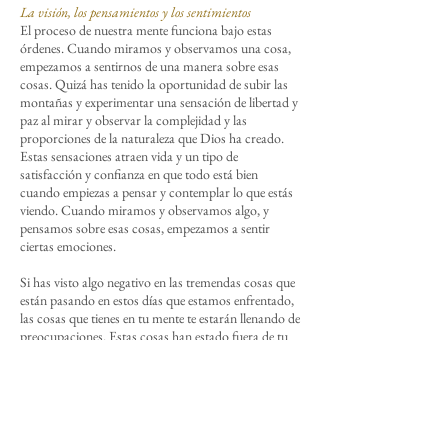
La visión, los pensamientos y los sentimientos
El proceso de nuestra mente funciona bajo estas
órdenes. Cuando miramos y observamos una cosa,
empezamos a sentirnos de una manera sobre esas
cosas. Quizá has tenido la oportunidad de subir las
montañas y experimentar una sensación de libertad y
paz al mirar y observar la complejidad y las
proporciones de la naturaleza que Dios ha creado.
Estas sensaciones atraen vida y un tipo de
satisfacción y confianza en que todo está bien
cuando empiezas a pensar y contemplar lo que estás
viendo. Cuando miramos y observamos algo, y
pensamos sobre esas cosas, empezamos a sentir
ciertas emociones.
Si has visto algo negativo en las tremendas cosas que
están pasando en estos días que estamos enfrentado,
las cosas que tienes en tu mente te estarán llenando de
preocupaciones. Estas cosas han estado fuera de tu
control, y tal vez has olvidado cómo Dios ha estado
presente contigo y cómo Él proveerá para tus
necesidades.
Jesús, en Su amor, sabiendo que íbamos a dudar de
la providencia de Dios y sabiendo que Él iba a estar