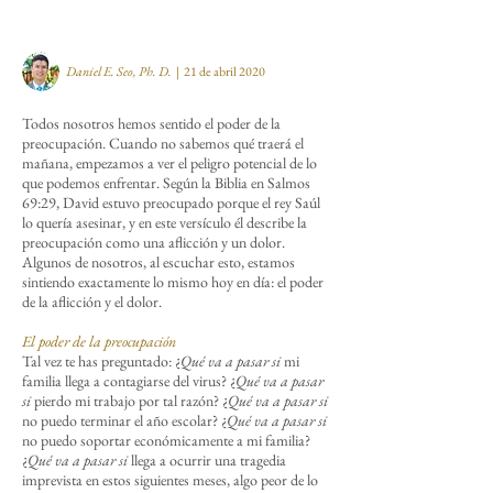
Daniel E. Seo, Ph. D.
|
21 de abril 2020
Todos nosotros hemos sentido el poder de la
preocupación. Cuando no sabemos qué traerá el
mañana, empezamos a ver el peligro potencial de lo
que podemos enfrentar. Según la Biblia en Salmos
69:29, David estuvo preocupado porque el rey Saúl
lo quería asesinar, y en este versículo él describe la
preocupación como una aflicción y un dolor.
Algunos de nosotros, al escuchar esto, estamos
sintiendo exactamente lo mismo hoy en día: el poder
de la aflicción y el dolor.
El poder de la preocupación
Tal vez te has preguntado: ¿
Qué va a pasar si
mi
familia llega a contagiarse del virus? ¿
Qué va a pasar
si
pierdo mi trabajo por tal razón? ¿
Qué va a pasar si
no puedo terminar el año escolar? ¿
Qué va a pasar si
no puedo soportar económicamente a mi familia?
¿
Qué va a pasar si
llega a ocurrir una tragedia
imprevista en estos siguientes meses, algo peor de lo