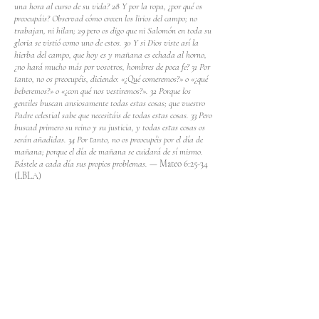
una hora al curso de su vida? 28 Y por la ropa, ¿por qué os
preocupáis? Observad cómo crecen los lirios del campo; no
trabajan, ni hilan; 29 pero os digo que ni Salomón en toda su
gloria se vistió como uno de estos. 30 Y si Dios viste así la
hierba del campo, que hoy es y mañana es echada al horno,
¿no hará mucho más por vosotros, hombres de poca fe? 31 Por
tanto, no os preocupéis, diciendo: «¿Qué comeremos?» o «¿qué
beberemos?» o «¿con qué nos vestiremos?». 32 Porque los
gentiles buscan ansiosamente todas estas cosas; que vuestro
Padre celestial sabe que necesitáis de todas estas cosas. 33 Pero
buscad primero su reino y su justicia, y todas estas cosas os
serán añadidas. 34 Por tanto, no os preocupéis por el día de
mañana; porque el día de mañana se cuidará de sí mismo.
Bástele a cada día sus propios problemas. —
Mateo 6:25-34
(LBLA)