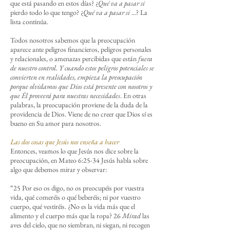
que está pasando en estos días? ¿
Qué va a pasar si
pierdo todo lo que tengo? ¿
Qué va a pasar si
...? La
lista continúa.
Todos nosotros sabemos que la preocupación
aparece ante peligros financieros, peligros personales
y relacionales, o amenazas percibidas que están
fuera
de nuestro control. Y cuando estos peligros potenciales se
convierten en realidades, empieza la preocupación
porque olvidamos que Dios está presente con nosotros y
que Él proveerá para nuestras necesidades
. En otras
palabras, la preocupación proviene de la duda de la
providencia de Dios. Viene de no creer que Dios sí es
bueno en Su amor para nosotros.
Las dos cosas que Jesús nos enseña a hacer
Entonces, veamos lo que Jesús nos dice sobre la
preocupación, en Mateo 6:25-34 Jesús habla sobre
algo que debemos mirar y observar:
“25 Por eso os digo, no os preocupéis por vuestra
vida, qué comeréis o qué beberéis; ni por vuestro
cuerpo, qué vestiréis. ¿No es la vida más que el
alimento y el cuerpo más que la ropa? 26
Mirad
las
aves del cielo, que no siembran, ni siegan, ni recogen