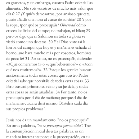
en graneros, y sin embargo, vuestro Padre celestial las
alimenta. ¿No sois vosotros de mucho más valor que
ellas? 27 ¿Y quién de vosotros, por ansioso que esté,
puede añadir una hora al curso de su vida? 28 Y por
la ropa, ¿por qué os preocupáis?
Observad
cómo
crecen los lirios del campo; no trabajan, ni hilan; 29
pero os digo que ni Salomón en toda su gloria se
vistió como uno de estos. 30 Y si Dios viste así la
hierba del campo, que hoy es y mañana es echada al
horno, ¿no hará mucho más por vosotros, hombres
de poca fe? 31 Por tanto, no os preocupéis, diciendo:
«¿Qué comeremos?» o «¿qué beberemos?» o «¿con
qué nos vestiremos?». 32 Porque los gentiles buscan
ansiosamente todas estas cosas; que vuestro Padre
celestial sabe que necesitáis de todas estas cosas. 33
Pero buscad primero su reino y su justicia, y todas
estas cosas os serán añadidas. 34 Por tanto, no os
preocupéis por el día de mañana; porque el día de
mañana se cuidará de sí mismo. Bástele a cada día
sus propios problemas”.
Jesús nos da un mandamiento: “no os preocupéis”.
En otras palabras,
“no se preocupen por su vida”
. Tras
la contemplación inicial de estas palabras, es un
mandato interesante porque la preocupación, en su