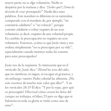
mayor parte, no es algo voluntario. Nadie se
despierta por la mañana y dice:
“¿Sabes qué? ¡Tomo la
decisión de estar preocupado!”
. Nadie dice estas
palabras. Este mandato es diferente en su naturaleza
comparado con el mandato de, por ejemplo, “no
cometerás adulterio” o “no robarás”, porque
cometer adulterio o robar requiere de un acto
voluntario, es decir, requiere de una voluntad propia.
En cambio, la preocupación no requiere un acto
voluntario. Entonces, ¿cómo es que Jesús viene y nos
ordena simplemente “no se preocupen por su vida”,
especialmente cuando tenemos todas las razones
para estar preocupados?
Jesús nos da la respuesta. Es interesante que en el
versículo 26, Jesús dice: “
Mirad
las aves del cielo,
que no siembran, ni siegan, ni recogen en graneros, y
sin embargo, vuestro Padre celestial las alimenta. ¿No
sois vosotros de mucho más valor que ellas?”. Y en
los versículos 28-29 Él dice: “Y por la ropa, ¿por qué
os preocupáis?
Observad
cómo crecen los lirios del
campo; no trabajan, ni hilan; 29 pero os digo que ni
Salomón en toda su gloria se vistió como uno de
estos”.