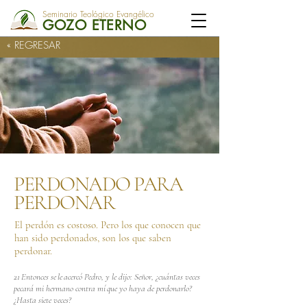
Seminario Teológico Evangélico
GOZO ETERNO
« REGRESAR
PERDONADO PARA
PERDONAR
El perdón es costoso. Pero los que conocen que
han sido perdonados, son los que saben
perdonar.
21 Entonces se le acercó Pedro, y le dijo: Señor, ¿cuántas veces
pecará mi hermano contra mí que yo haya de perdonarlo?
¿Hasta siete veces?