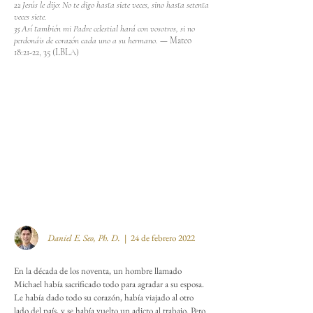
22 Jesús le dijo: No te digo hasta siete veces, sino hasta setenta
veces siete.
35 Así también mi Padre celestial hará con vosotros, si no
perdonáis de corazón cada uno a su hermano.
—
Mateo
18:21-22, 35 (LBLA)
Daniel E. Seo, Ph. D.
| 24 de febrero
2022
En la década de los noventa, un hombre llamado
Michael había sacrificado todo para agradar a su esposa.
Le había dado todo su corazón, había viajado al otro
lado del país, y se había vuelto un adicto al trabajo. Pero