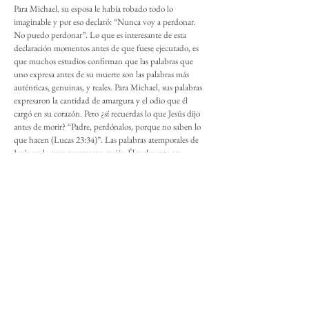
Para Michael, su esposa le había robado todo lo
imaginable y por eso declaró: “Nunca voy a perdonar.
No puedo perdonar”. Lo que es interesante de esta
declaración momentos antes de que fuese ejecutado, es
que muchos estudios confirman que las palabras que
uno expresa antes de su muerte son las palabras más
auténticas, genuinas, y reales. Para Michael, sus palabras
expresaron la cantidad de amargura y el odio que él
cargó en su corazón. Pero ¿sí recuerdas lo que Jesús dijo
antes de morir? “Padre, perdónalos, porque no saben lo
que hacen (Lucas 23:34)”. Las palabras atemporales de
Jesús en la cruz expresaron quién Él realmente era,
alguien lleno de amor y perdón.
Si hoy, eres alguien que no puede perdonar a otros,
recuerda que el poder para perdonar se logra cuando tu
corazón se derrite ante el Rey Jesús quien tomó tu deuda
y la pagó completamente en el calvario. Es por esto que
los que conocen que han sido perdonados, son los que
más saben perdonar.
Copyright © 2022 por Daniel E. Seo.