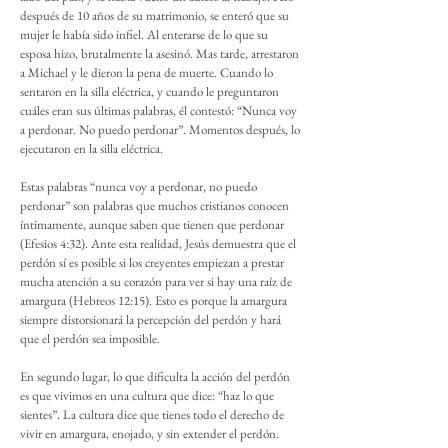
después de 10 años de su matrimonio, se enteró que su
mujer le había sido infiel. Al enterarse de lo que su
esposa hizo, brutalmente la asesinó. Mas tarde, arrestaron
a Michael y le dieron la pena de muerte. Cuando lo
sentaron en la silla eléctrica, y cuando le preguntaron
cuáles eran sus últimas palabras, él contestó: “Nunca voy
a perdonar. No puedo perdonar”. Momentos después, lo
ejecutaron en la silla eléctrica.
Estas palabras “nunca voy a perdonar, no puedo
perdonar” son palabras que muchos cristianos conocen
íntimamente, aunque saben que tienen que perdonar
(Efesios 4:32). Ante esta realidad, Jesús demuestra que el
perdón sí es posible si los creyentes empiezan a prestar
mucha atención a su corazón para ver si hay una raíz de
amargura (Hebreos 12:15). Esto es porque la amargura
siempre distorsionará la percepción del perdón y hará
que el perdón sea imposible.
En segundo lugar, lo que dificulta la acción del perdón
es que vivimos en una cultura que dice: “haz lo que
sientes”. La cultura dice que tienes todo el derecho de
vivir en amargura, enojado, y sin extender el perdón.