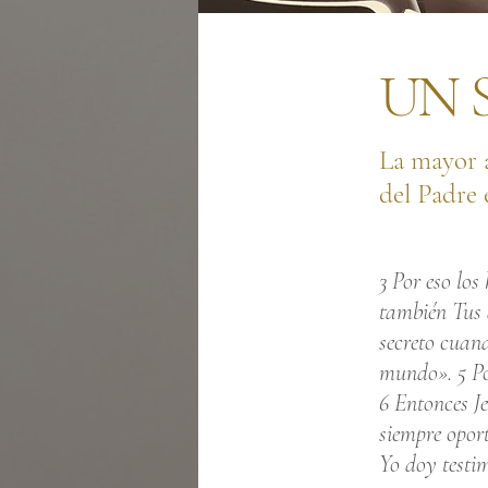
UN 
La mayor 
del Padre 
3 Por eso los
también Tus 
secreto cuand
mundo». 5 Po
6 Entonces Je
siempre opor
Yo doy testi