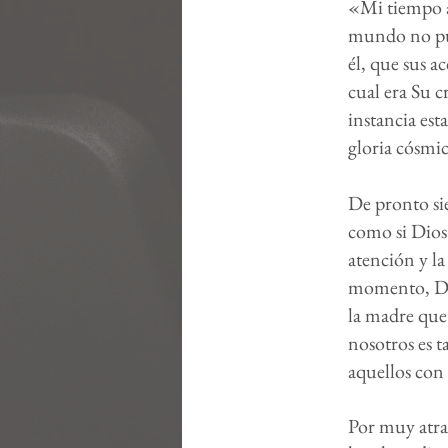
«Mi tiempo a
mundo no pue
él, que sus a
cual era Su c
instancia es
gloria cósmic
De pronto sie
como si Dios
atención y la
momento, Dio
la madre que 
nosotros es t
aquellos con
Por muy atra