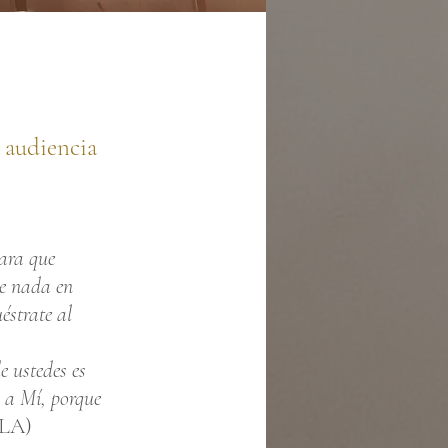
 audiencia
.
para que
ce nada en
éstrate al
e ustedes es
 a Mí, porque
BLA)