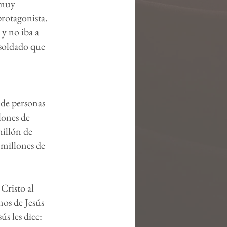
 muy
protagonista.
 y no iba a
 soldado que
 de personas
lones de
illón de
z millones de
 Cristo al
nos de Jesús
ús les dice: