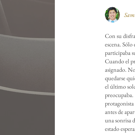
Samu
Con su disfra
escena. Sólo 
participaba s
Cuando el pro
asignado. No 
quedarse quie
el último so
preocupaba. E
protagonista 
antes de apar
una sonrisa d
estado espera