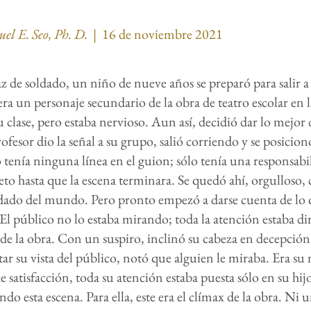
el E. Seo, Ph. D.
| 16 de noviembre
2021
z de soldado, un niño de nueve años se preparó para salir a
era un personaje secundario de la obra de teatro escolar en 
u clase, pero estaba nervioso. Aun así, decidió dar lo mejo
fesor dio la señal a su grupo, salió corriendo y se posicionó
tenía ninguna línea en el guion; sólo tenía una responsabi
to hasta que la escena terminara. Se quedó ahí, orgulloso,
ldado del mundo. Pero pronto empezó a darse cuenta de lo 
l público no lo estaba mirando; toda la atención estaba dir
de la obra. Con un suspiro, inclinó su cabeza en decepción
tar su vista del público, notó que alguien le miraba. Era s
e satisfacción, toda su atención estaba puesta sólo en su hij
ndo esta escena. Para ella, este era el clímax de la obra. Ni 