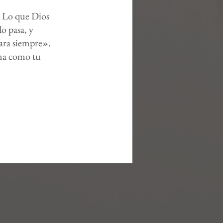
. Lo que Dios
o pasa, y
para siempre».
ima como tu