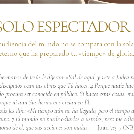
SOLO ESPECTADOR
audiencia del mundo no se compara con la sola
eterno que ha preparado tu «tiempo» de gloria
 hermanos de Jesús le dijeron: «Sal de aquí, y vete a Judea 
discípulos vean las obras que Tú haces. 4 Porque nadie ha
o procura ser conocido en público. Si haces estas cosas, mu
rque ni aun Sus hermanos creían en Él.
sús les dijo: «Mi tiempo aún no ha llegado, pero el tiempo d
tuno. 7 El mundo no puede odiarlos a ustedes, pero me odia
monio de él, que sus acciones son malas. —
Juan 7:3-7 (N