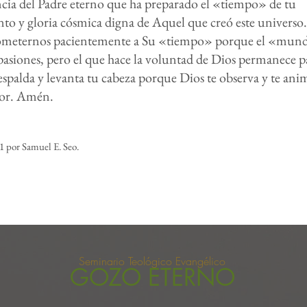
encia del Padre eterno que ha preparado el «tiempo» de tu
to y gloria cósmica digna de Aquel que creó este universo
someternos pacientemente a Su «tiempo» porque el «mund
pasiones, pero el que hace la voluntad de Dios permanece 
espalda y levanta tu cabeza porque Dios te observa y te an
ior. Amén.
 por Samuel E. Seo.
Seminario Teológico Evangélico
GOZO ETERNO