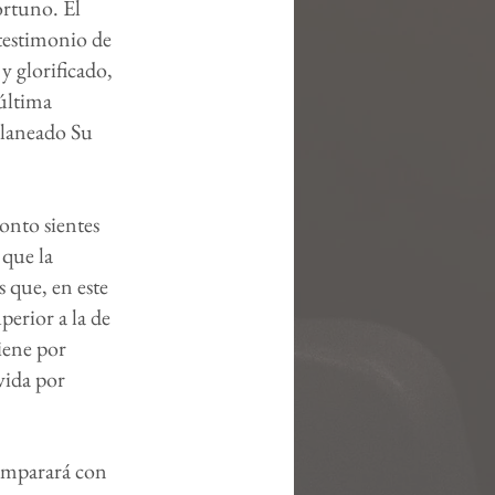
ortuno. El
testimonio de
y glorificado,
 última
planeado Su
onto sientes
 que la
s que, en este
erior a la de
iene por
vida por
omparará con