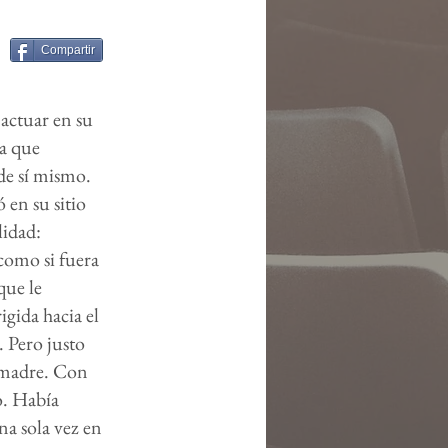
Compartir
 actuar en su
la que
r de sí mismo.
 en su sitio
lidad:
 como si fuera
que le
igida hacia el
. Pero justo
u madre. Con
o. Había
una sola vez en