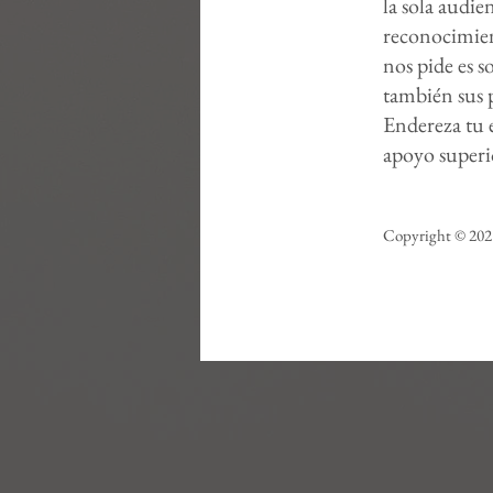
la sola audi
reconocimien
nos pide es 
también sus 
Endereza tu 
apoyo super
Copyright © 2021